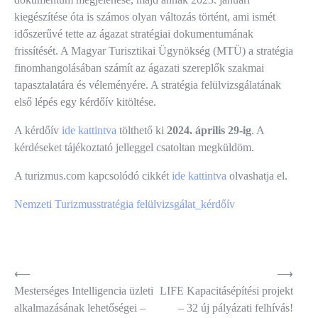
kiegészítése óta is számos olyan változás történt, ami ismét
időszerűvé tette az ágazat stratégiai dokumentumának
frissítését. A Magyar Turisztikai Ügynökség (MTÜ) a stratégia
finomhangolásában számít az ágazati szereplők szakmai
tapasztalatára és véleményére. A stratégia felülvizsgálatának
első lépés egy kérdőív kitöltése.
A kérdőív
ide kattintva
tölthető ki
2024. április 29-ig
. A
kérdéseket tájékoztató jelleggel csatoltan megküldöm.
A turizmus.com kapcsolódó cikkét
ide kattintva
olvashatja el.
Nemzeti Turizmusstratégia felülvizsgálat_kérdőív
Bejegyzés
⟵
⟶
Mesterséges Intelligencia üzleti
LIFE Kapacitásépítési projekt
navigáció
alkalmazásának lehetőségei –
– 32 új pályázati felhívás!