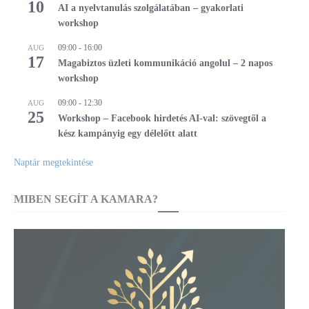
10
AI a nyelvtanulás szolgálatában – gyakorlati
workshop
09:00
-
16:00
AUG
17
Magabiztos üzleti kommunikáció angolul – 2 napos
workshop
09:00
-
12:30
AUG
25
Workshop – Facebook hirdetés AI-val: szövegtől a
kész kampányig egy délelőtt alatt
Naptár megtekintése
MIBEN SEGÍT A KAMARA?