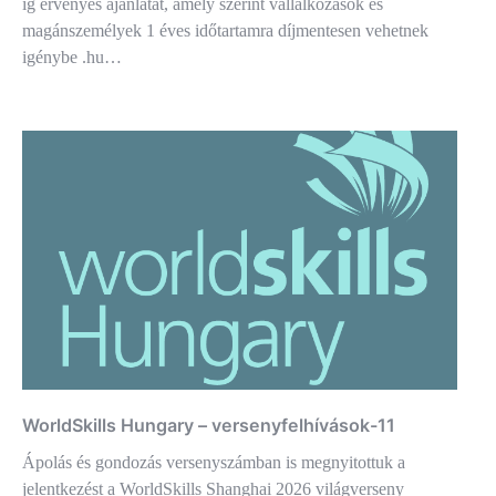
ig érvényes ajánlatát, amely szerint vállalkozások és
magánszemélyek 1 éves időtartamra díjmentesen vehetnek
igénybe .hu…
WorldSkills Hungary – versenyfelhívások-11
Ápolás és gondozás versenyszámban is megnyitottuk a
jelentkezést a WorldSkills Shanghai 2026 világverseny