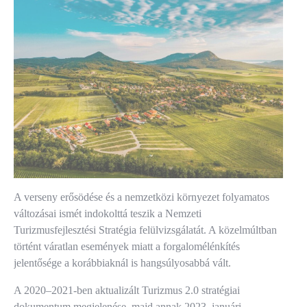
A verseny erősödése és a nemzetközi környezet folyamatos
változásai ismét indokolttá teszik a Nemzeti
Turizmusfejlesztési Stratégia felülvizsgálatát. A közelmúltban
történt váratlan események miatt a forgalomélénkítés
jelentősége a korábbiaknál is hangsúlyosabbá vált.
A 2020–2021-ben aktualizált Turizmus 2.0 stratégiai
dokumentum megjelenése, majd annak 2023. januári