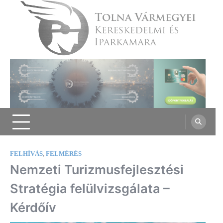
Skip
to
content
Tolna Vármegyei Kereskedelmi és
Iparkamara
FELHÍVÁS
,
FELMÉRÉS
Nemzeti Turizmusfejlesztési
Stratégia felülvizsgálata –
Kérdőív