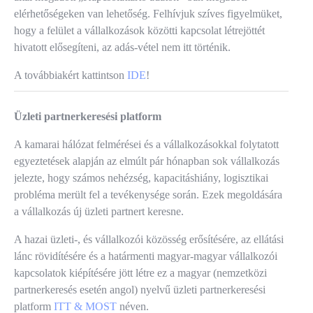
elérhetőségeken van lehetőség. Felhívjuk szíves figyelmüket,
hogy a felület a vállalkozások közötti kapcsolat létrejöttét
hivatott elősegíteni, az adás-vétel nem itt történik.
A továbbiakért kattintson
IDE
!
Üzleti partnerkeresési platform
A kamarai hálózat felmérései és a vállalkozásokkal folytatott
egyeztetések alapján az elmúlt pár hónapban sok vállalkozás
jelezte, hogy számos nehézség, kapacitáshiány, logisztikai
probléma merült fel a tevékenysége során. Ezek megoldására
a vállalkozás új üzleti partnert keresne.
A hazai üzleti-, és vállalkozói közösség erősítésére, az ellátási
lánc rövidítésére és a határmenti magyar-magyar vállalkozói
kapcsolatok kiépítésére jött létre ez a magyar (nemzetközi
partnerkeresés esetén angol) nyelvű üzleti partnerkeresési
platform
ITT & MOST
néven.