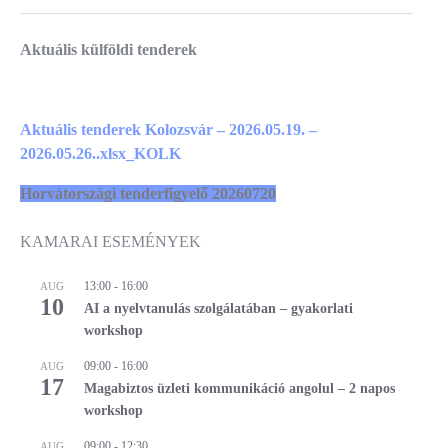
Aktuális külföldi tenderek
Aktuális tenderek Kolozsvár – 2026.05.19. –
2026.05.26..xlsx_KOLK
Horvátországi tenderfigyelő 20260720
KAMARAI ESEMÉNYEK
13:00
-
16:00
AUG
10
AI a nyelvtanulás szolgálatában – gyakorlati
workshop
09:00
-
16:00
AUG
17
Magabiztos üzleti kommunikáció angolul – 2 napos
workshop
09:00
-
12:30
AUG