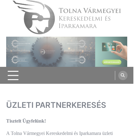
Skip
to
content
Tolna Vármegyei Kereskedelmi és
Iparkamara
ÜZLETI PARTNERKERESÉS
Tisztelt Ügyfelünk!
A Tolna Vármegyei Kereskedelmi és Iparkamara üzleti