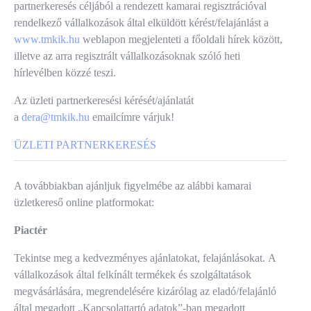
partnerkeresés céljából a rendezett kamarai regisztrációval
rendelkező vállalkozások által elküldött kérést/felajánlást a
www.tmkik.hu
weblapon megjelenteti a főoldali hírek között,
illetve az arra regisztrált vállalkozásoknak szóló heti
hírlevélben közzé teszi.
Az üzleti partnerkeresési kérését/ajánlatát
a
dera@tmkik.hu
emailcímre várjuk!
ÜZLETI PARTNERKERESÉS
A továbbiakban ajánljuk figyelmébe az alábbi kamarai
üzletkereső online platformokat:
Piactér
Tekintse meg a kedvezményes ajánlatokat, felajánlásokat. A
vállalkozások által felkínált termékek és szolgáltatások
megvásárlására, megrendelésére kizárólag az eladó/felajánló
által megadott „Kapcsolattartó adatok”-ban megadott