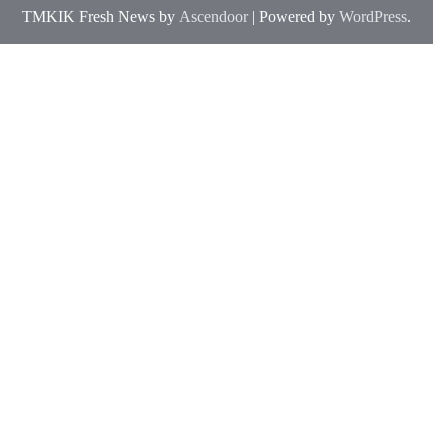
TMKIK Fresh News by
Ascendoor
| Powered by
WordPress
.