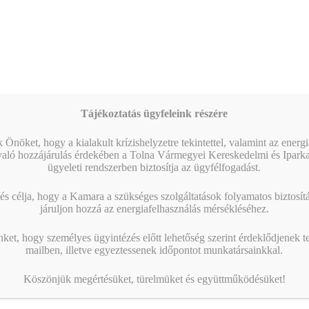
17
Magabiztos üzleti kommunikáció angolul – 2 napos
workshop
09:00
-
12:30
AUG
25
Workshop – Facebook hirdetés AI-val: szövegtől a
kész kampányig egy délelőtt alatt
Naptár megtekintése
Tájékoztatás ügyfeleink részére
 Önöket, hogy a kialakult krízishelyzetre tekintettel, valamint az energ
MIBEN SEGÍT A KAMARA?
való hozzájárulás érdekében a Tolna Vármegyei Kereskedelmi és Ipark
ügyeleti rendszerben biztosítja az ügyfélfogadást.
s célja, hogy a Kamara a szükséges szolgáltatások folyamatos biztosítás
járuljon hozzá az energiafelhasználás mérsékléséhez.
nket, hogy személyes ügyintézés előtt lehetőség szerint érdeklődjenek t
mailben, illetve egyeztessenek időpontot munkatársainkkal.
Köszönjük megértésüket, türelmüket és együttműködésüket!