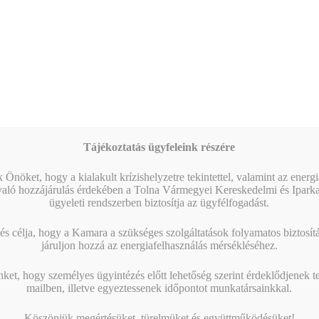
Tájékoztatás ügyfeleink részére
 Önöket, hogy a kialakult krízishelyzetre tekintettel, valamint az energ
Munkahelyi képzések támogatása GINOP PLUSZ
való hozzájárulás érdekében a Tolna Vármegyei Kereskedelmi és Ipark
3.2.1-21
ügyeleti rendszerben biztosítja az ügyfélfogadást.
GINOP PLUSZ 3.2.1-21 A munkavállalók és vállalatok
s célja, hogy a Kamara a szükséges szolgáltatások folyamatos biztosítás
alkalmazkodóképességének és termelékenységének javítása a
járuljon hozzá az energiafelhasználás mérsékléséhez.
munkaerő fejlesztésén keresztül A pályázat célja: A
nket, hogy személyes ügyintézés előtt lehetőség szerint érdeklődjenek t
támogatás…
mailben, illetve egyeztessenek időpontot munkatársainkkal.
Köszönjük megértésüket, türelmüket és együttműködésüket!