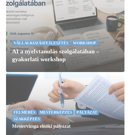
VÁLLALKOZÁSFEJLESZTÉS
WORKSHOP
V
AI a nyelvtanulás szolgálatában –
M
gyakorlati workshop
a
FELMÉRÉS
MESTERKÉPZÉS
PÁLYÁZAT
SZAKKÉPZÉS
Mestervizsga elnöki pályázat