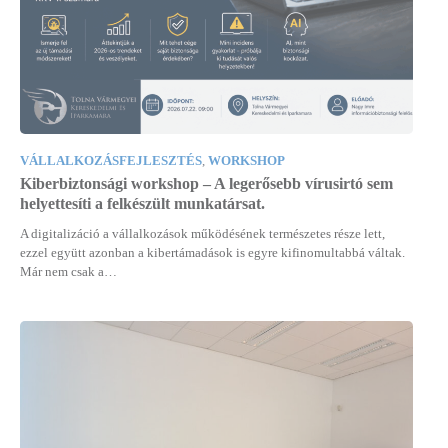
VÁLLALKOZÁSFEJLESZTÉS
,
WORKSHOP
Kiberbiztonsági workshop – A legerősebb vírusirtó sem
helyettesíti a felkészült munkatársat.
A digitalizáció a vállalkozások működésének természetes része lett,
ezzel együtt azonban a kibertámadások is egyre kifinomultabbá váltak.
Már nem csak a…