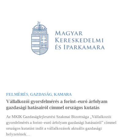
FELMÉRÉS
,
GAZDASÁG
,
KAMARA
Vállalkozói gyorsfelmérés a forint–euró árfolyam
gazdasági hatásairól címmel országos kutatás
Az MKIK Gazdaságfejlesztési Szakmai Bizottsága „Vállalkozói
gyorsfelmérés a forint–euró árfolyam gazdasági hatásairól” címmel
országos kutatást indít a vállalkozások aktuális gazdasági
helyzetének…