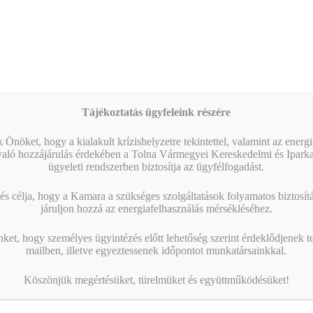
Tájékoztatás ügyfeleink részére
 Önöket, hogy a kialakult krízishelyzetre tekintettel, valamint az energ
való hozzájárulás érdekében a Tolna Vármegyei Kereskedelmi és Ipark
ügyeleti rendszerben biztosítja az ügyfélfogadást.
s célja, hogy a Kamara a szükséges szolgáltatások folyamatos biztosítás
járuljon hozzá az energiafelhasználás mérsékléséhez.
nket, hogy személyes ügyintézés előtt lehetőség szerint érdeklődjenek t
mailben, illetve egyeztessenek időpontot munkatársainkkal.
Köszönjük megértésüket, türelmüket és együttműködésüket!