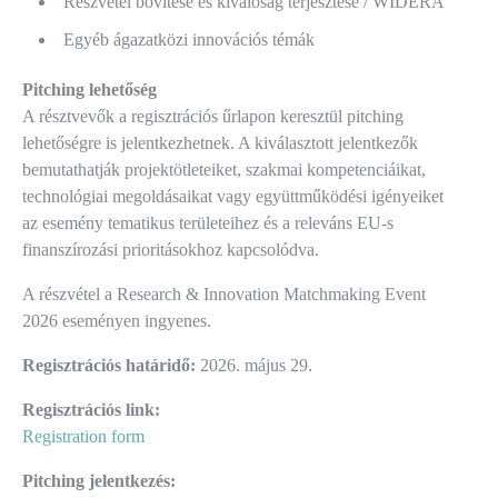
Részvétel bővítése és kiválóság terjesztése / WIDERA
Egyéb ágazatközi innovációs témák
Pitching lehetőség
A résztvevők a regisztrációs űrlapon keresztül pitching
lehetőségre is jelentkezhetnek. A kiválasztott jelentkezők
bemutathatják projektötleteiket, szakmai kompetenciáikat,
technológiai megoldásaikat vagy együttműködési igényeiket
az esemény tematikus területeihez és a releváns EU-s
finanszírozási prioritásokhoz kapcsolódva.
A részvétel a Research & Innovation Matchmaking Event
2026 eseményen ingyenes.
Regisztrációs határidő:
2026. május 29.
Regisztrációs link:
Registration form
Pitching jelentkezés: