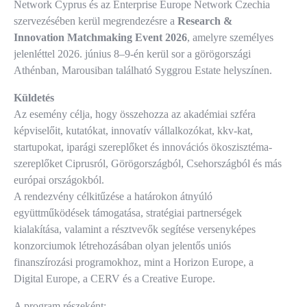
Network Cyprus és az Enterprise Europe Network Czechia
szervezésében kerül megrendezésre a
Research &
Innovation Matchmaking Event 2026
, amelyre személyes
jelenléttel 2026. június 8–9-én kerül sor a görögországi
Athénban, Marousiban található Syggrou Estate helyszínen.
Küldetés
Az esemény célja, hogy összehozza az akadémiai szféra
képviselőit, kutatókat, innovatív vállalkozókat, kkv-kat,
startupokat, iparági szereplőket és innovációs ökoszisztéma-
szereplőket Ciprusról, Görögországból, Csehországból és más
európai országokból.
A rendezvény célkitűzése a határokon átnyúló
együttműködések támogatása, stratégiai partnerségek
kialakítása, valamint a résztvevők segítése versenyképes
konzorciumok létrehozásában olyan jelentős uniós
finanszírozási programokhoz, mint a Horizon Europe, a
Digital Europe, a CERV és a Creative Europe.
A program részeként: