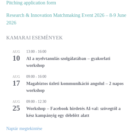
Pitching application form
Research & Innovation Matchmaking Event 2026 – 8-9 June
2026
KAMARAI ESEMÉNYEK
13:00
-
16:00
AUG
10
AI a nyelvtanulás szolgálatában – gyakorlati
workshop
09:00
-
16:00
AUG
17
Magabiztos üzleti kommunikáció angolul – 2 napos
workshop
09:00
-
12:30
AUG
25
Workshop – Facebook hirdetés AI-val: szövegtől a
kész kampányig egy délelőtt alatt
Naptár megtekintése