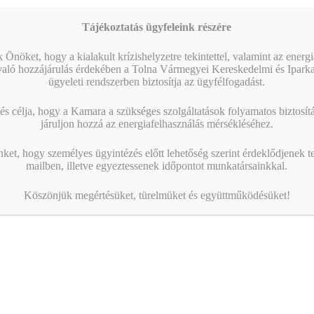
Tájékoztatás ügyfeleink részére
 Önöket, hogy a kialakult krízishelyzetre tekintettel, valamint az energ
való hozzájárulás érdekében a Tolna Vármegyei Kereskedelmi és Ipark
ügyeleti rendszerben biztosítja az ügyfélfogadást.
s célja, hogy a Kamara a szükséges szolgáltatások folyamatos biztosítás
járuljon hozzá az energiafelhasználás mérsékléséhez.
nket, hogy személyes ügyintézés előtt lehetőség szerint érdeklődjenek t
mailben, illetve egyeztessenek időpontot munkatársainkkal.
Köszönjük megértésüket, türelmüket és együttműködésüket!
Mestervizsga elnöki pótpályázat
meghosszabbítása
Tájékoztatjuk, hogy a 2024.június 05-én egységes
megjelenítési dátummal kiírt, a Mestervizsga Elnökök
Országos Névjegyzékbe történő felvételre szóló pótpályázat