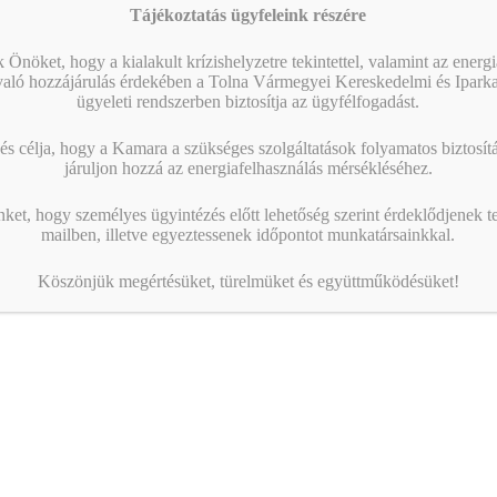
Tájékoztatás ügyfeleink részére
 Önöket, hogy a kialakult krízishelyzetre tekintettel, valamint az energ
való hozzájárulás érdekében a Tolna Vármegyei Kereskedelmi és Ipark
ügyeleti rendszerben biztosítja az ügyfélfogadást.
s célja, hogy a Kamara a szükséges szolgáltatások folyamatos biztosítás
járuljon hozzá az energiafelhasználás mérsékléséhez.
nket, hogy személyes ügyintézés előtt lehetőség szerint érdeklődjenek t
mailben, illetve egyeztessenek időpontot munkatársainkkal.
Köszönjük megértésüket, türelmüket és együttműködésüket!