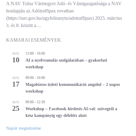
A NAV Tolna Vármegyei Adó- és Vámigazgatósága a NAV
honlapján az Adótraffipax rovatban
(https://nav.gov.hu/ugyfeliranytu/adotraffipax) 2025. március
3. és 8. között a…
KAMARAI ESEMÉNYEK
13:00
-
16:00
AUG
10
AI a nyelvtanulás szolgálatában – gyakorlati
workshop
09:00
-
16:00
AUG
17
Magabiztos üzleti kommunikáció angolul – 2 napos
workshop
09:00
-
12:30
AUG
25
Workshop – Facebook hirdetés AI-val: szövegtől a
kész kampányig egy délelőtt alatt
Naptár megtekintése