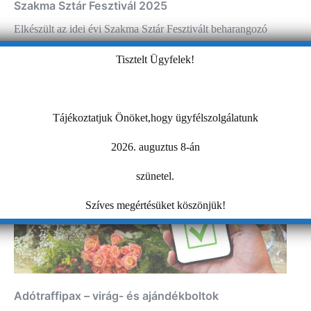
Szakma Sztár Fesztivál 2025
Elkészült az idei évi Szakma Sztár Fesztivált beharangozó
kisfilm, valamint a Facebookra is kikerült a hivatalos esemény.
Tisztelt Ügyfelek!
Tájékoztatjuk Önöket,hogy ügyfélszolgálatunk
2026. auguztus 8-án
szünetel.
Szíves megértésüket köszönjük!
Adótraffipax – virág- és ajándékboltok