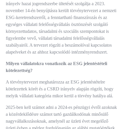
irányelv hazai jogrendszerbe ültetését szolgálja a 2023.
november 14-én benyújtásra került törvénytervezet a nemzeti
ESG-keretrendszerről, a fenntartható finanszírozás és az
egységes vállalati felelősségvállalás ösztönzését szolgáló
környezettudatos, társadalmi és szociális szempontokat is
figyelembe vevő, vállalati társadalmi felelősségvállalás
szabályairól. A tervezet rögzíti a beszámolóval kapcsolatos
alapelveket és az ahhoz kapcsolódó intézményrendszert.
Milyen vállalatokra vonatkozik az ESG jelentéstételi
kötelezettség?
A törvénytervezet meghatározza az ESG jelentéstételre
kötelezettek körét és a CSRD irányelv alapján rögzíti, hogy
melyik vállalati kategória mikor kerül a törvény hatálya alá.
2025-ben kell számot adni a 2024-es pénzügyi évről azoknak
a közérdeklődésre számot tartó gazdálkodónak minősülő
nagyvállalkozásoknak, amelynél az üzleti évet megelőző
üzleti évben a mérleg fordulónapján az alábbi mutatóértékek