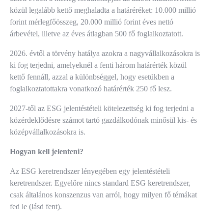
közül legalább kettő meghaladta a határéréket: 10.000 millió
forint mérlegfőösszeg, 20.000 millió forint éves nettó
árbevétel, illetve az éves átlagban 500 fő foglalkoztatott.
2026. évtől a törvény hatálya azokra a nagyvállalkozásokra is
ki fog terjedni, amelyeknél a fenti három határérték közül
kettő fennáll, azzal a különbséggel, hogy esetükben a
foglalkoztatottakra vonatkozó határérték 250 fő lesz.
2027-től az ESG jelentéstételi kötelezettség ki fog terjedni a
közérdeklődésre számot tartó gazdálkodónak minősül kis- és
középvállalkozásokra is.
Hogyan kell jelenteni?
Az ESG keretrendszer lényegében egy jelentéstételi
keretrendszer. Egyelőre nincs standard ESG keretrendszer,
csak általános konszenzus van arról, hogy milyen fő témákat
fed le (lásd fent).