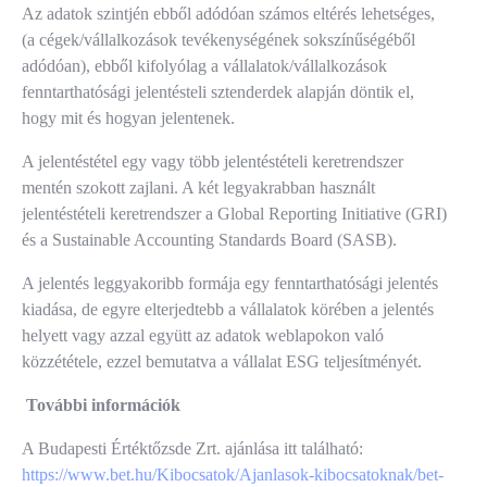
Az adatok szintjén ebből adódóan számos eltérés lehetséges,
(a cégek/vállalkozások tevékenységének sokszínűségéből
adódóan), ebből kifolyólag a vállalatok/vállalkozások
fenntarthatósági jelentésteli sztenderdek alapján döntik el,
hogy mit és hogyan jelentenek.
A jelentéstétel egy vagy több jelentéstételi keretrendszer
mentén szokott zajlani. A két legyakrabban használt
jelentéstételi keretrendszer a Global Reporting Initiative (GRI)
és a Sustainable Accounting Standards Board (SASB).
A jelentés leggyakoribb formája egy fenntarthatósági jelentés
kiadása, de egyre elterjedtebb a vállalatok körében a jelentés
helyett vagy azzal együtt az adatok weblapokon való
közzététele, ezzel bemutatva a vállalat ESG teljesítményét.
További információk
A Budapesti Értéktőzsde Zrt. ajánlása itt található:
https://www.bet.hu/Kibocsatok/Ajanlasok-kibocsatoknak/bet-