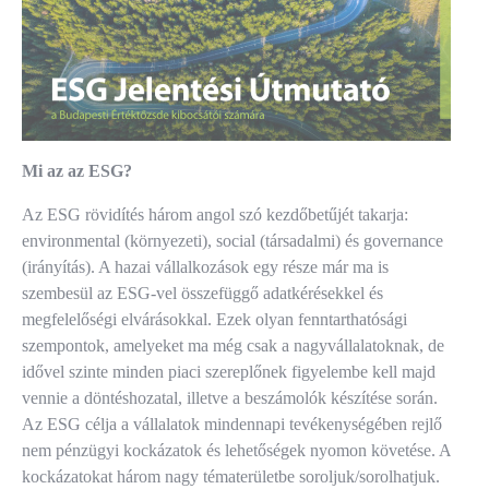
Mi az az ESG?
Az ESG rövidítés három angol szó kezdőbetűjét takarja:
environmental (környezeti), social (társadalmi) és governance
(irányítás). A hazai vállalkozások egy része már ma is
szembesül az ESG-vel összefüggő adatkérésekkel és
megfelelőségi elvárásokkal. Ezek olyan fenntarthatósági
szempontok, amelyeket ma még csak a nagyvállalatoknak, de
idővel szinte minden piaci szereplőnek figyelembe kell majd
vennie a döntéshozatal, illetve a beszámolók készítése során.
Az ESG célja a vállalatok mindennapi tevékenységében rejlő
nem pénzügyi kockázatok és lehetőségek nyomon követése. A
kockázatokat három nagy tématerületbe soroljuk/sorolhatjuk.