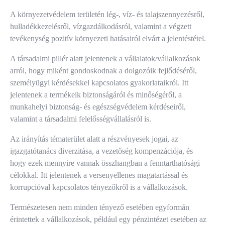
A környezetvédelem területén lég-, víz- és talajszennyezésről,
hulladékkezelésről, vízgazdálkodásról, valamint a végzett
tevékenység pozitív környezeti hatásairól elvárt a jelentéstétel.
A társadalmi pillér alatt jelentenek a vállalatok/vállalkozások
arról, hogy miként gondoskodnak a dolgozóik fejlődéséről,
személyügyi kérdésekkel kapcsolatos gyakorlataikról. Itt
jelentenek a termékeik biztonságáról és minőségéről, a
munkahelyi biztonság- és egészségvédelem kérdéseiről,
valamint a társadalmi felelősségvállalásról is.
Az irányítás tématerület alatt a részvényesek jogai, az
igazgatótanács diverzitása, a vezetőség kompenzációja, és
hogy ezek mennyire vannak összhangban a fenntarthatósági
célokkal. Itt jelentenek a versenyellenes magatartással és
korrupcióval kapcsolatos tényezőkről is a vállalkozások.
Természetesen nem minden tényező esetében egyformán
érintettek a vállalkozások, például egy pénzintézet esetében az