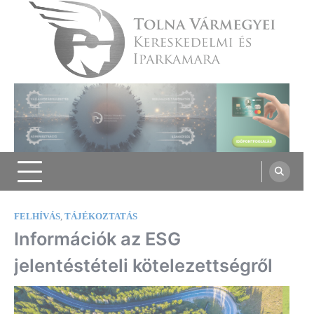
Skip
to
content
Tolna Vármegyei Kereskedelmi és
Iparkamara
FELHÍVÁS
,
TÁJÉKOZTATÁS
Információk az ESG
jelentéstételi kötelezettségről