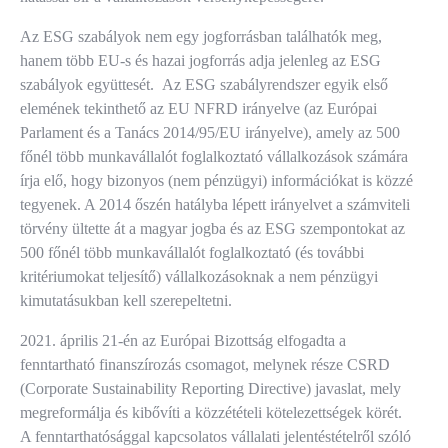
Az ESG szabályok nem egy jogforrásban találhatók meg,
hanem több EU-s és hazai jogforrás adja jelenleg az ESG
szabályok együttesét. Az ESG szabályrendszer egyik első
elemének tekinthető az EU NFRD irányelve (az Európai
Parlament és a Tanács 2014/95/EU irányelve), amely az 500
főnél több munkavállalót foglalkoztató vállalkozások számára
írja elő, hogy bizonyos (nem pénzügyi) információkat is közzé
tegyenek. A 2014 őszén hatályba lépett irányelvet a számviteli
törvény ültette át a magyar jogba és az ESG szempontokat az
500 főnél több munkavállalót foglalkoztató (és további
kritériumokat teljesítő) vállalkozásoknak a nem pénzügyi
kimutatásukban kell szerepeltetni.
2021. április 21-én az Európai Bizottság elfogadta a
fenntartható finanszírozás csomagot, melynek része CSRD
(Corporate Sustainability Reporting Directive) javaslat, mely
megreformálja és kibővíti a közzétételi kötelezettségek körét.
A fenntarthatósággal kapcsolatos vállalati jelentéstételről szóló