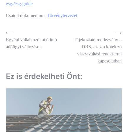
esg-/esg-guide
Csatolt dokumentum:
Törvénytervezet
Bejegyzés
⟵
⟶
Egyéni vállalkozókat érintő
Tájékoztató rendezvény –
navigáció
adóügyi változások
DRS, azaz a kötelező
visszaváltási rendszerrel
kapcsolatban
Ez is érdekelheti Önt: