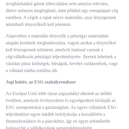
üvegházhatású gázok kibocsájtása nem annyira releváns,
illetve nehezen megfogható, mint például egy energiaipari cég
esetében. A cégek a rajuk nézve materiális, azaz lényegesnek
tekinthető tényezőkről kell jelenteni.
Alapvetően a materiális tényezők a pénzügyi materialitás
alapján kerülnek meghatározásra, vagyis azokat a tényezőket
kell lényegesnek tekinteni, amelyek hatással vannak a
cég/vállalkozás pénzügyi teljesítményeire. Ilyenek lehetnek a
váratlan plusz költségek, bírságok, bevétel csökkenések, vagy
a vállalati márka romlása stb.
Jogi háttér, az ESG szabályrendszer
Az Európai Unió több olyan jogszabályt alkotott az utóbbi
években, amelyek érvényesíteni és egységesíteni kívánják az
ESG szempontokat a gazdaságban. Az egyes vállalatok ESG-
teljesítménye egyre inkább befolyásolja a hozzáférést a
finanszírozáshoz és a piacokhoz, így ez egyre jelentősebb
hatással bír a vállalkozások versenyképességére.