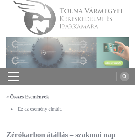
Skip
to
content
Tolna Vármegyei Kereskedelmi és
Iparkamara
« Összes Események
Ez az esemény elmúlt.
Zérókarbon átállás – szakmai nap