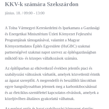
KKV-k számára Szekszárdon
június. 18. / 09:00
-
13:00
A Tolna Vármegyei Kereskedelmi és Iparkamara a Gazdasági
és Energetikai Minisztérium Üzleti Környezet Fejlesztési
Programjának támogatásával, valamint a Magyar
Környezettudatos Építés Egyesülete (HuGBC) szakmai
partnerségével szakmai napot szervez az építésgazdaságban
működő kis- és közepes vállalkozások számára.
Az építőiparban az elkövetkező években jelentős piaci és
szabályozási változások várhatók, amelyek közvetlenül érintik
az ágazat szereplőit. A megrendelői és beszállítói láncokban
egyre hangsúlyosabban jelennek meg a karbonkibocsátással
és az életciklus-szemlélettel kapcsolatos elvárások, amelyek a
közeljövőben általános gyakorlattá válhatnak.
Az európai uniós és hazai szabályozási környezet alapján: