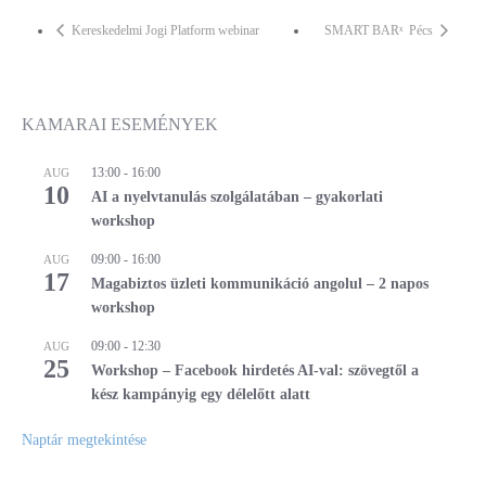
Kereskedelmi Jogi Platform webinar
SMART BARˣ Pécs
KAMARAI ESEMÉNYEK
13:00
-
16:00
AUG
10
AI a nyelvtanulás szolgálatában – gyakorlati
workshop
09:00
-
16:00
AUG
17
Magabiztos üzleti kommunikáció angolul – 2 napos
workshop
09:00
-
12:30
AUG
25
Workshop – Facebook hirdetés AI-val: szövegtől a
kész kampányig egy délelőtt alatt
Naptár megtekintése