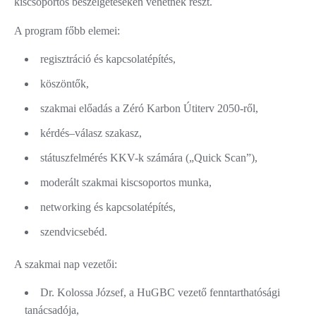
kiscsoportos beszélgetéseken vehetnek részt.
A program főbb elemei:
regisztráció és kapcsolatépítés,
köszöntők,
szakmai előadás a Zéró Karbon Útiterv 2050-ről,
kérdés–válasz szakasz,
státuszfelmérés KKV-k számára („Quick Scan”),
moderált szakmai kiscsoportos munka,
networking és kapcsolatépítés,
szendvicsebéd.
A szakmai nap vezetői:
Dr. Kolossa József, a HuGBC vezető fenntarthatósági
tanácsadója,