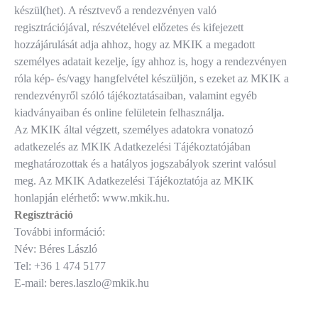
készül(het). A résztvevő a rendezvényen való
regisztrációjával, részvételével előzetes és kifejezett
hozzájárulását adja ahhoz, hogy az MKIK a megadott
személyes adatait kezelje, így ahhoz is, hogy a rendezvényen
róla kép- és/vagy hangfelvétel készüljön, s ezeket az MKIK a
rendezvényről szóló tájékoztatásaiban, valamint egyéb
kiadványaiban és online felületein felhasználja.
Az MKIK által végzett, személyes adatokra vonatozó
adatkezelés az MKIK Adatkezelési Tájékoztatójában
meghatározottak és a hatályos jogszabályok szerint valósul
meg. Az MKIK Adatkezelési Tájékoztatója az MKIK
honlapján elérhető: www.mkik.hu.
Regisztráció
További információ:
Név: Béres László
Tel: +36 1 474 5177
E-mail: beres.laszlo@mkik.hu