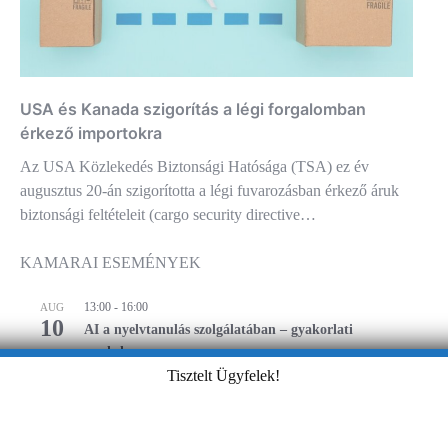
USA és Kanada szigorítás a légi forgalomban
érkező importokra
Az USA Közlekedés Biztonsági Hatósága (TSA) ez év
augusztus 20-án szigorította a légi fuvarozásban érkező áruk
biztonsági feltételeit (cargo security directive…
KAMARAI ESEMÉNYEK
13:00
-
16:00
AUG
10
AI a nyelvtanulás szolgálatában – gyakorlati
workshop
Tisztelt Ügyfelek!
09:00
-
16:00
AUG
17
Magabiztos üzleti kommunikáció angolul – 2 napos
workshop