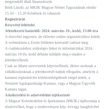
megrendelő általi finanszírozás
Bódi László, az MKIK Magyar-Német Tagozatának elnöke
15.10 – 15.20 Kérdések és válaszok
Regisztráció
Részvétel feltételei
Jelentkezési határidő: 2024. március 19., kedd, 15:00 óra
A részvétel ingyenes, de előzetes online regisztrációhoz kötött.
A webinárium a Zoom felületen keresztül valósul meg.
A csatlakozáshoz szükséges linket és információkat 2024.
március 19-én, kedd délután küldjük meg e-mailen a
jelentkezőknek.
Csak az állami szervezetek képviselőinek, illetve azoknak a
vállalkozásoknak a jelentkezését tudjuk elfogadni, amelyek a
kamarai regisztrációs kötelezettségüknek eleget tettek, a
Nemzeti Agrárgazdasági Kamara, vagy a Magyar Ügyvédi
Kamara tagjai.
Adatkezelési és adatvédelmi tájékoztató
A Magyar Kereskedelmi és Iparkamara (MKIK) tájékoztatja a
résztvevőket, hogy a rendezvényen kép- és/vagy hangfelvétel