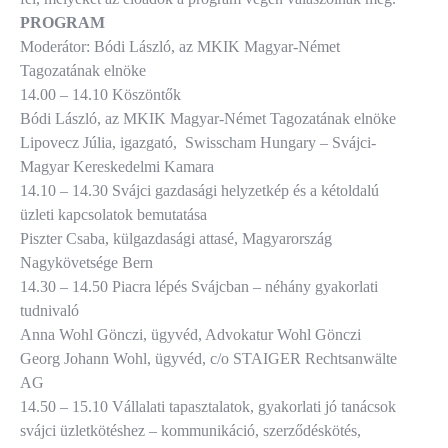
PROGRAM
Moderátor: Bódi László, az MKIK Magyar-Német
Tagozatának elnöke
14.00 – 14.10 Köszöntők
Bódi László, az MKIK Magyar-Német Tagozatának elnöke
Lipovecz Júlia, igazgató, Swisscham Hungary – Svájci-
Magyar Kereskedelmi Kamara
14.10 – 14.30 Svájci gazdasági helyzetkép és a kétoldalú
üzleti kapcsolatok bemutatása
Piszter Csaba, külgazdasági attasé, Magyarország
Nagykövetsége Bern
14.30 – 14.50 Piacra lépés Svájcban – néhány gyakorlati
tudnivaló
Anna Wohl Gönczi, ügyvéd, Advokatur Wohl Gönczi
Georg Johann Wohl, ügyvéd, c/o STAIGER Rechtsanwälte
AG
14.50 – 15.10 Vállalati tapasztalatok, gyakorlati jó tanácsok
svájci üzletkötéshez – kommunikáció, szerződéskötés,