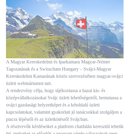
A Magyar Kereskedelmi és Iparkamara Magyar-Német
Tagozatának és a Swisscham Hungary – Svájci-Magyar
Kereskedelmi Kamarának közös szervezésében magyar-svájci
üzleti webináriumot tart.
A rendezvény célja, hogy tájékoztassa a hazai kis- és
középvállalkozásokat Svájc üzleti lehetőségeiről, bemutassa a
svájci gazdasági helyzetképet és a kétoldalú üzleti
kapcsolatokat, valamint gyakorlati jó tanácsokkal szolgáljon a
piacra lépésről és az üzletkötésről Svájcban.
A résztvevők kérdéseiket a platform chatfalán keresztül tehetik
fel, melyeket az előadók a program végén válaszolnak meg.