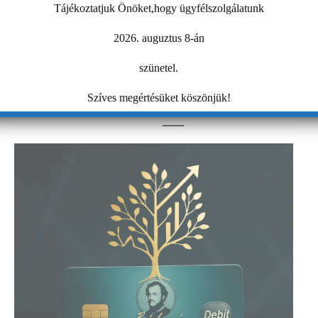
Tájékoztatjuk Önöket,hogy ügyfélszolgálatunk
09:00
-
12:30
AUG
25
Workshop – Facebook hirdetés AI-val: szövegtől a
2026. auguztus 8-án
kész kampányig egy délelőtt alatt
szünetel.
Naptár megtekintése
Szíves megértésüket köszönjük!
MIBEN SEGÍT A KAMARA?