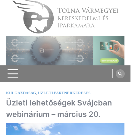
Skip
to
content
Tolna Vármegyei Kereskedelmi és
Iparkamara
KÜLGAZDASÁG
,
ÜZLETI PARTNERKERESÉS
Üzleti lehetőségek Svájcban
webinárium – március 20.