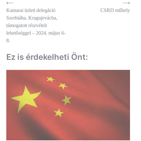
Bejegyzés
⟵
⟶
Kamarai üzleti delegáció
CSRD műhely
navigáció
Szerbiába, Kragujevácba,
támogatott részvételi
lehetőséggel – 2024. május 6-
8.
Ez is érdekelheti Önt: