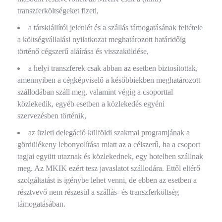
transzferköltségeket fizeti,
a társkiállítói jelenlét és a szállás támogatásának feltétele
a költségvállalási nyilatkozat meghatározott határidőig
történő cégszerű aláírása és visszaküldése,
a helyi transzferek csak abban az esetben biztosítottak,
amennyiben a cégképviselő a későbbiekben meghatározott
szállodában száll meg, valamint végig a csoporttal
közlekedik, egyéb esetben a közlekedés egyéni
szervezésben történik,
az üzleti delegáció külföldi szakmai programjának a
gördülékeny lebonyolítása miatt az a célszerű, ha a csoport
tagjai együtt utaznak és közlekednek, egy hotelben szállnak
meg. Az MKIK ezért tesz javaslatot szállodára. Ettől eltérő
szolgáltatást is igénybe lehet venni, de ebben az esetben a
résztvevő nem részesül a szállás- és transzferköltség
támogatásában.