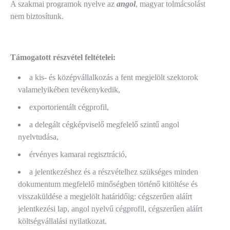
A szakmai programok nyelve az
angol
, magyar tolmácsolást
nem biztosítunk.
Támogatott részvétel feltételei:
a kis- és középvállalkozás a fent megjelölt szektorok
valamelyikében tevékenykedik,
exportorientált cégprofil,
a delegált cégképviselő megfelelő szintű angol
nyelvtudása,
érvényes kamarai regisztráció,
a jelentkezéshez és a részvételhez szükséges minden
dokumentum megfelelő minőségben történő kitöltése és
visszaküldése a megjelölt határidőig: cégszerűen aláírt
jelentkezési lap, angol nyelvű cégprofil, cégszerűen aláírt
költségvállalási nyilatkozat.