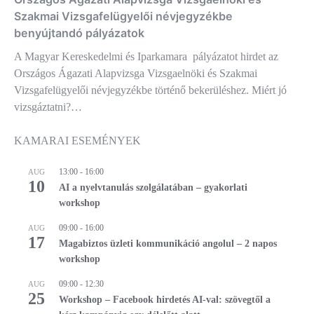
Szakmai Vizsgafelügyelői névjegyzékbe
benyújtandó pályázatok
A Magyar Kereskedelmi és Iparkamara pályázatot hirdet az
Országos Ágazati Alapvizsga Vizsgaelnöki és Szakmai
Vizsgafelügyelői névjegyzékbe történő bekerüléshez. Miért jó
vizsgáztatni?…
KAMARAI ESEMÉNYEK
13:00
-
16:00
AUG
10
AI a nyelvtanulás szolgálatában – gyakorlati
workshop
09:00
-
16:00
AUG
17
Magabiztos üzleti kommunikáció angolul – 2 napos
workshop
09:00
-
12:30
AUG
25
Workshop – Facebook hirdetés AI-val: szövegtől a