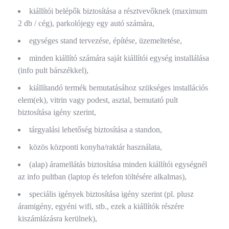
kiállítói belépők biztosítása a résztvevőknek (maximum
2 db / cég), parkolójegy egy autó számára,
egységes stand tervezése, építése, üzemeltetése,
minden kiállító számára saját kiállítói egység installálása
(info pult bárszékkel),
kiállítandó termék bemutatásához szükséges installációs
elem(ek), vitrin vagy podest, asztal, bemutató pult
biztosítása igény szerint,
tárgyalási lehetőség biztosítása a standon,
közös központi konyha/raktár használata,
(alap) áramellátás biztosítása minden kiállítói egységnél
az info pultban (laptop és telefon töltésére alkalmas),
speciális igények biztosítása igény szerint (pl. plusz
áramigény, egyéni wifi, stb., ezek a kiállítók részére
kiszámlázásra kerülnek),