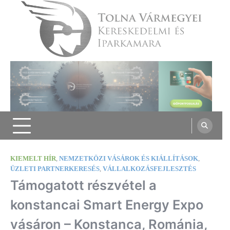
Skip
to
content
Tolna Vármegyei Kereskedelmi és
Iparkamara
KIEMELT HÍR
,
NEMZETKÖZI VÁSÁROK ÉS KIÁLLÍTÁSOK
,
ÜZLETI PARTNERKERESÉS
,
VÁLLALKOZÁSFEJLESZTÉS
Támogatott részvétel a
konstancai Smart Energy Expo
vásáron – Konstanca, Románia,