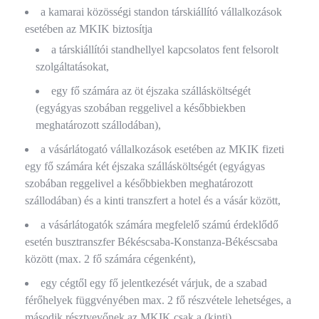
a kamarai közösségi standon társkiállító vállalkozások
esetében az MKIK biztosítja
a társkiállítói standhellyel kapcsolatos fent felsorolt
szolgáltatásokat,
egy fő számára az öt éjszaka szállásköltségét
(egyágyas szobában reggelivel a későbbiekben
meghatározott szállodában),
a vásárlátogató vállalkozások esetében az MKIK fizeti
egy fő számára két éjszaka szállásköltségét (egyágyas
szobában reggelivel a későbbiekben meghatározott
szállodában) és a kinti transzfert a hotel és a vásár között,
a vásárlátogatók számára megfelelő számú érdeklődő
esetén busztranszfer Békéscsaba-Konstanza-Békéscsaba
között (max. 2 fő számára cégenként),
egy cégtől egy fő jelentkezését várjuk, de a szabad
férőhelyek függvényében max. 2 fő részvétele lehetséges, a
második résztvevőnek az MKIK csak a (kinti)