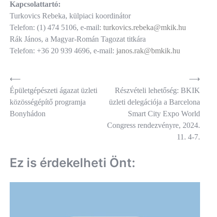
Kapcsolattartó:
Turkovics Rebeka, külpiaci koordinátor
Telefon: (1) 474 5106, e-mail:
turkovics.rebeka@mkik.hu
Rák János, a Magyar-Román Tagozat titkára
Telefon: +36 20 939 4696, e-mail:
janos.rak@bmkik.hu
Bejegyzés
⟵
⟶
Épületgépészeti ágazat üzleti
Részvételi lehetőség: BKIK
navigáció
közösségépítő programja
üzleti delegációja a Barcelona
Bonyhádon
Smart City Expo World
Congress rendezvényre, 2024.
11. 4-7.
Ez is érdekelheti Önt: