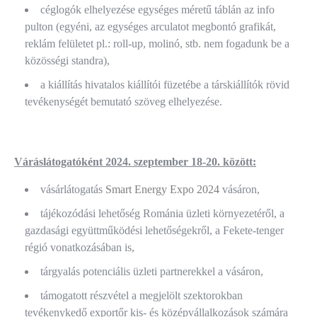
céglogók elhelyezése egységes méretű táblán az info
pulton (egyéni, az egységes arculatot megbontó grafikát,
reklám felületet pl.: roll-up, molinó, stb. nem fogadunk be a
közösségi standra),
a kiállítás hivatalos kiállítói füzetébe a társkiállítók rövid
tevékenységét bemutató szöveg elhelyezése.
Váráslátogatóként 2024. szeptember 18-20. között:
vásárlátogatás
Smart Energy Expo 2024
vásáron,
tájékozódási lehetőség Románia üzleti környezetéről, a
gazdasági együttműködési lehetőségekről, a Fekete-tenger
régió vonatkozásában is,
tárgyalás potenciális üzleti partnerekkel a vásáron,
támogatott részvétel a megjelölt szektorokban
tevékenykedő exportőr kis- és középvállalkozások számára