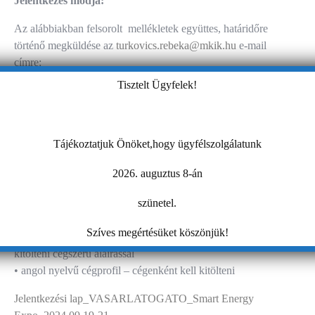
Jelentkezés módja:
Az alábbiakban felsorolt mellékletek együttes, határidőre
történő megküldése az
turkovics.rebeka@mkik.hu
e-mail
címre:
Tisztelt Ügyfelek!
Társkiállítók esetében:
• társkiállítói jelentkezési lap – cégenként kell kitölteni
cégszerű aláírással
• társkiállítói költségvállalási nyilatkozat – cégenként kell
Tájékoztatjuk Önöket,hogy ügyfélszolgálatunk
kitölteni cégszerű aláírással
2026. auguztus 8-án
• angol nyelvű cégprofil – cégenként kell kitölteni
szünetel.
Vásárlátogatók esetében:
• vásárlátogatói jelentkezési lap – cégenként kell kitölteni
Szíves megértésüket köszönjük!
• vásárlátogatói költségvállalási nyilatkozat – cégenként kell
kitölteni cégszerű aláírással
• angol nyelvű cégprofil – cégenként kell kitölteni
Jelentkezési lap_VASARLATOGATO_Smart Energy