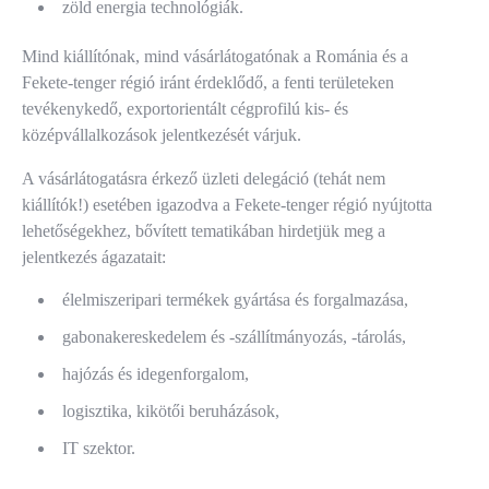
zöld energia technológiák.
Mind kiállítónak, mind vásárlátogatónak a Románia és a
Fekete-tenger régió iránt érdeklődő, a fenti területeken
tevékenykedő, exportorientált cégprofilú kis- és
középvállalkozások jelentkezését várjuk.
A vásárlátogatásra érkező üzleti delegáció (tehát nem
kiállítók!) esetében igazodva a Fekete-tenger régió nyújtotta
lehetőségekhez, bővített tematikában hirdetjük meg a
jelentkezés ágazatait:
élelmiszeripari termékek gyártása és forgalmazása,
gabonakereskedelem és -szállítmányozás, -tárolás,
hajózás és idegenforgalom,
logisztika, kikötői beruházások,
IT szektor.