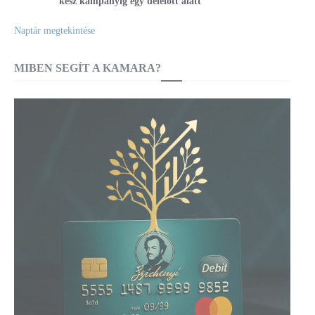
kész kampányig egy délelőtt alatt
Naptár megtekintése
MIBEN SEGÍT A KAMARA?