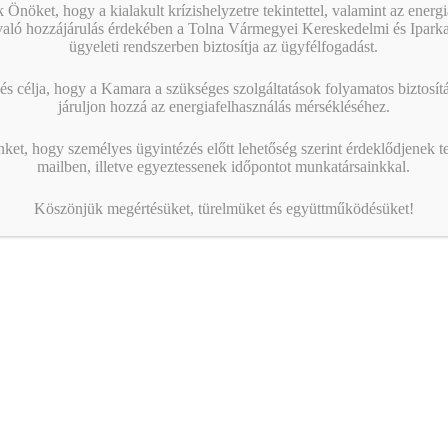
 Önöket, hogy a kialakult krízishelyzetre tekintettel, valamint az energ
való hozzájárulás érdekében a Tolna Vármegyei Kereskedelmi és Ipark
ügyeleti rendszerben biztosítja az ügyfélfogadást.
s célja, hogy a Kamara a szükséges szolgáltatások folyamatos biztosítás
járuljon hozzá az energiafelhasználás mérsékléséhez.
nket, hogy személyes ügyintézés előtt lehetőség szerint érdeklődjenek t
mailben, illetve egyeztessenek időpontot munkatársainkkal.
Köszönjük megértésüket, türelmüket és együttműködésüket!
Pályázati felhívás – Helyes Gyakorlatok Díj
Figyelmébe ajánljuk az Európai Munkavédelmi Ügynökség
(EU-OSHA) jelenleg zajló 2023-2025. évi Egészséges
munkahelyek- Munkavédelem a digitalizált világban című
kampányát, illetve a…
KAMARAI ESEMÉNYEK
13:00
-
16:00
AUG
10
AI a nyelvtanulás szolgálatában – gyakorlati