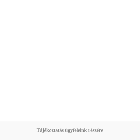
tartozó terméktípus elérhető a Vállalkozások számára. A…
Tájékoztatás ügyfeleink részére