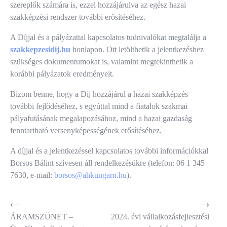
szereplők számára is, ezzel hozzájárulva az egész hazai
szakképzési rendszer további erősítéséhez.
A Díjjal és a pályázattal kapcsolatos tudnivalókat megtalálja a
szakkepzesidij.hu
honlapon. Ott letölthetik a jelentkezéshez
szükséges dokumentumokat is, valamint megtekinthetik a
korábbi pályázatok eredményeit.
Bízom benne, hogy a Díj hozzájárul a hazai szakképzés
további fejlődéséhez, s egyúttal mind a fiatalok szakmai
pályafutásának megalapozásához, mind a hazai gazdaság
fenntartható versenyképességének erősítéséhez.
A díjjal és a jelentkezéssel kapcsolatos további információkkal
Borsos Bálint szívesen áll rendelkezésükre (telefon: 06 1 345
7630, e-mail:
borsos@ahkungarn.hu
).
Bejegyzés
⟵
⟶
ÁRAMSZÜNET –
2024. évi vállalkozásfejlesztési
navigáció