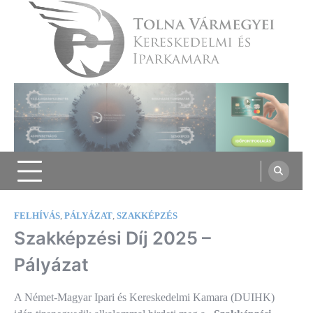
Skip
to
content
Tolna Vármegyei Kereskedelmi és
Iparkamara
FELHÍVÁS
,
PÁLYÁZAT
,
SZAKKÉPZÉS
Szakképzési Díj 2025 –
Pályázat
A Német-Magyar Ipari és Kereskedelmi Kamara (DUIHK)