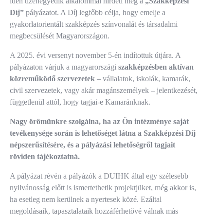
idén tizenegyedik alkalommal hirdeti meg a
„Szakképzési
Díj”
pályázatot. A Díj legfőbb célja, hogy emelje a
gyakorlatorientált szakképzés színvonalát és társadalmi
megbecsülését Magyarországon.
A 2025. évi versenyt november 5-én indítottuk útjára. A
pályázaton várjuk a magyarországi
szakképzésben aktívan
közreműködő szervezetek
– vállalatok, iskolák, kamarák,
civil szervezetek, vagy akár magánszemélyek – jelentkezését,
függetlenül attól, hogy tagjai-e Kamaránknak.
Nagy örömünkre szolgálna, ha az Ön intézménye saját
tevékenysége során is lehetőséget látna a Szakképzési Díj
népszerűsítésére, és a pályázási lehetőségről tagjait
röviden tájékoztatná.
A pályázat révén a pályázók a DUIHK által egy szélesebb
nyilvánosság előtt is ismertethetik projektjüket, még akkor is,
ha esetleg nem kerülnek a nyertesek közé. Ezáltal
megoldásaik, tapasztalataik hozzáférhetővé válnak más