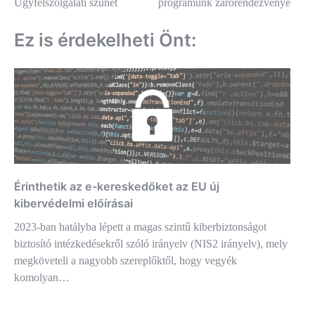
Ügyfélszolgálati szünet
programunk zárórendezvénye
Ez is érdekelheti Önt:
Érinthetik az e-kereskedőket az EU új
kibervédelmi előírásai
2023-ban hatályba lépett a magas szintű kiberbiztonságot
biztosító intézkedésekről szóló irányelv (NIS2 irányelv), mely
megköveteli a nagyobb szereplőktől, hogy vegyék
komolyan…