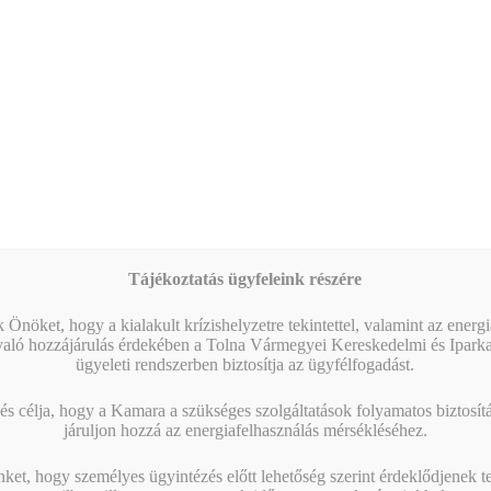
Tájékoztatás ügyfeleink részére
 Önöket, hogy a kialakult krízishelyzetre tekintettel, valamint az energ
való hozzájárulás érdekében a Tolna Vármegyei Kereskedelmi és Ipark
ügyeleti rendszerben biztosítja az ügyfélfogadást.
s célja, hogy a Kamara a szükséges szolgáltatások folyamatos biztosítás
járuljon hozzá az energiafelhasználás mérsékléséhez.
nket, hogy személyes ügyintézés előtt lehetőség szerint érdeklődjenek t