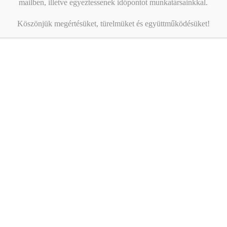
mailben, illetve egyeztessenek időpontot munkatársainkkal.
Köszönjük megértésüket, türelmüket és együttműködésüket!