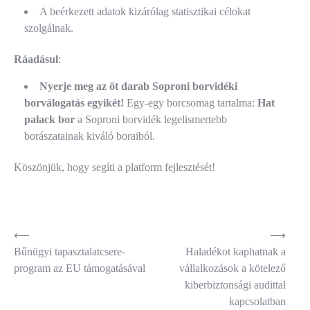
A beérkezett adatok kizárólag statisztikai célokat
szolgálnak.
Ráadásul
:
Nyerje meg az
öt darab Soproni borvidéki
borválogatás egyikét!
Egy-egy borcsomag tartalma:
Hat
palack bor
a Soproni borvidék legelismertebb
borászatainak kiváló boraiból.
Köszönjük, hogy segíti a platform fejlesztését!
Bejegyzés
⟵
⟶
Bűnügyi tapasztalatcsere-
Haladékot kaphatnak a
navigáció
program az EU támogatásával
vállalkozások a kötelező
kiberbiztonsági audittal
kapcsolatban