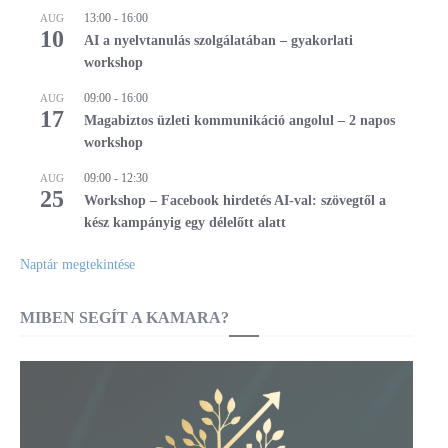
13:00
-
16:00
AUG
10
AI a nyelvtanulás szolgálatában – gyakorlati
workshop
09:00
-
16:00
AUG
17
Magabiztos üzleti kommunikáció angolul – 2 napos
workshop
09:00
-
12:30
AUG
25
Workshop – Facebook hirdetés AI-val: szövegtől a
kész kampányig egy délelőtt alatt
Naptár megtekintése
MIBEN SEGÍT A KAMARA?