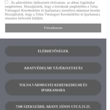
Az adatvédelmi tájékoztatót elolvastam, az abban foglaltakat
megértettem. Hozzájárulok, hogy a leírtaknak megfelelően a Tolna
Vármegyei Kereskedelmi és Iparkamara személyes adataimat kezelje.
Hozzájárulok, hogy a Tolna Vármegyei Kereskedelmi és Iparkamara
részemre hírlevelet küldjön.
ELÉRHETŐSÉGEK
ADATVÉDELMI TÁJÉKOZTATÁS
TOLNA VÁRMEGYEI KERESKEDELMI ÉS
IPARKAMARA
7100 SZEKSZÁRD, ARANY JÁNOS UTCA 23-25.