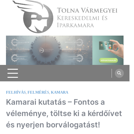
Skip
to
content
Tolna Vármegyei Kereskedelmi és
Iparkamara
FELHÍVÁS
,
FELMÉRÉS
,
KAMARA
Kamarai kutatás – Fontos a
véleménye, töltse ki a kérdőívet
és nyerjen borválogatást!