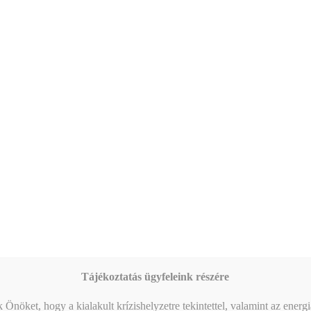
Tájékoztatás ügyfeleink részére
 Önöket, hogy a kialakult krízishelyzetre tekintettel, valamint az energ