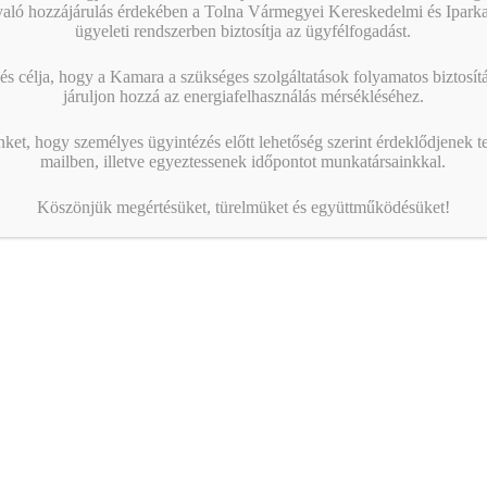
való hozzájárulás érdekében a Tolna Vármegyei Kereskedelmi és Ipark
ügyeleti rendszerben biztosítja az ügyfélfogadást.
s célja, hogy a Kamara a szükséges szolgáltatások folyamatos biztosítás
járuljon hozzá az energiafelhasználás mérsékléséhez.
nket, hogy személyes ügyintézés előtt lehetőség szerint érdeklődjenek t
mailben, illetve egyeztessenek időpontot munkatársainkkal.
Köszönjük megértésüket, türelmüket és együttműködésüket!