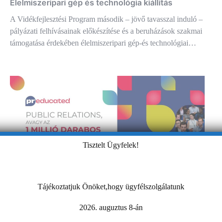
Élelmiszeripari gép és technológia kiállítás
A Vidékfejlesztési Program második – jövő tavasszal induló –
pályázati felhívásainak előkészítése és a beruházások szakmai
támogatása érdekében élelmiszeripari gép-és technológiai…
Tisztelt Ügyfelek!
Tájékoztatjuk Önöket,hogy ügyfélszolgálatunk
PReducated nemzetközi PR-konferencia – 2024.
október 17-18. Szekszárd
2026. auguztus 8-án