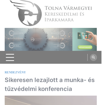
Skip
to
content
Tolna Vármegyei Kereskedelmi és
Iparkamara
RENDEZVÉNY
Sikeresen lezajlott a munka- és
tűzvédelmi konferencia