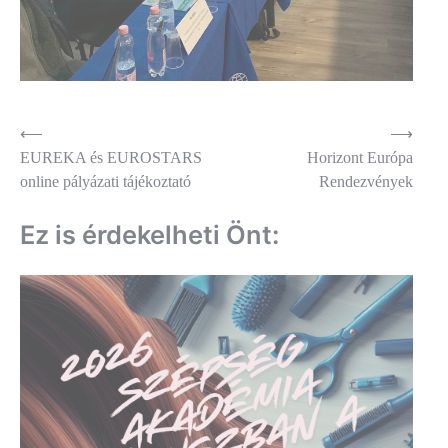
Bejegyzés
⟵
⟶
EUREKA és EUROSTARS
Horizont Európa
navigáció
online pályázati tájékoztató
Rendezvények
Ez is érdekelheti Önt: