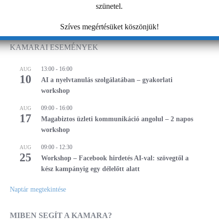
A jó hírnév egy millió darabos kirakó. Megléte ma már
szünetel.
nemcsak a vevők, hanem a munkatársak bevonzása és
megtartása tekintetében is…
Szíves megértésüket köszönjük!
KAMARAI ESEMÉNYEK
13:00
-
16:00
AUG
10
AI a nyelvtanulás szolgálatában – gyakorlati
workshop
09:00
-
16:00
AUG
17
Magabiztos üzleti kommunikáció angolul – 2 napos
workshop
09:00
-
12:30
AUG
25
Workshop – Facebook hirdetés AI-val: szövegtől a
kész kampányig egy délelőtt alatt
Naptár megtekintése
MIBEN SEGÍT A KAMARA?