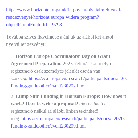
https://www.horizonteuropa.nkfih.gov.hu/hivatalrol/hivatal-
rendezvenyei/horizont-europa-widera-program?
objectParentFolderId=19798
Továbbá szíves figyelmébe ajánljuk az alábbi két angol
nyelvű rendezvényt:
Horizon Europe Coordinators’ Day on Grant
Agreement Preparation,
2023. február 2-a, melyre
regisztráció csak személyes jelenlét esetén van
szükség:
https://ec.europa.eu/research/participants/docs/h2020-
funding-guide/other/event230202.htm
Lump Sum Funding in Horizon Europe: How does it
work? How to write a proposal?
című előadás
regisztráció nélkül az alábbi linken tekinthető
meg:
https://ec.europa.eu/research/participants/docs/h2020-
funding-guide/other/event230209.html