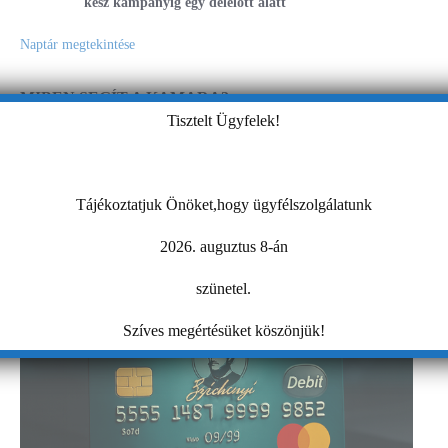
kész kampányig egy délelőtt alatt
Naptár megtekintése
MIBEN SEGÍT A KAMARA?
Tisztelt Ügyfelek!
Tájékoztatjuk Önöket,hogy ügyfélszolgálatunk
2026. auguztus 8-án
szünetel.
Szíves megértésüket köszönjük!