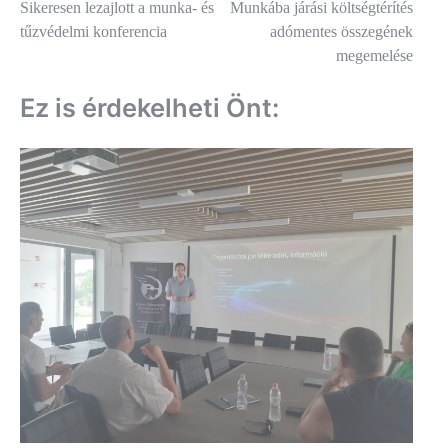
Sikeresen lezajlott a munka- és
Munkába járási költségtérítés
navigáció
tűzvédelmi konferencia
adómentes összegének
megemelése
Ez is érdekelheti Önt: