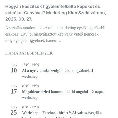
Hogyan készítsek figyelemfelkeltő képeket és
videókat Canvával? Marketing Klub Szekszárdon,
2025. 08. 27.
A vizuális tartalom ma az online marketing egyik legerősebb
eszköze. Egy jól megválasztott kép vagy videó nemcsak
megragadja a figyelmet, hanem…
KAMARAI ESEMÉNYEK
13:00
-
16:00
AUG
10
AI a nyelvtanulás szolgálatában – gyakorlati
workshop
09:00
-
16:00
AUG
17
Magabiztos üzleti kommunikáció angolul – 2 napos
workshop
09:00
-
12:30
AUG
25
Workshop – Facebook hirdetés AI-val: szövegtől a