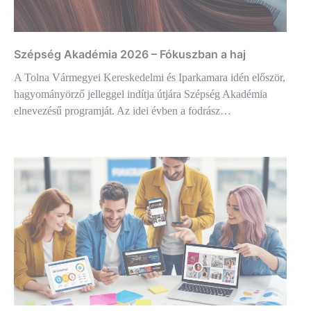
Szépség Akadémia 2026 – Fókuszban a haj
A Tolna Vármegyei Kereskedelmi és Iparkamara idén először,
hagyományörző jelleggel indítja útjára Szépség Akadémia
elnevezésű programját. Az idei évben a fodrász…