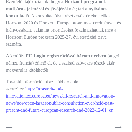
Ezenfelül tájékoztatjuk, hogy a
Horizont programok
múltjáról, jelenéről és jövőjéről
még tart a
nyilvános
konzultáció
. A konzultációban résztvevők értékelhetik a
Horizont 2020 és Horizont Európa programok eredményeit és
hiányosságait, valamint prioritásokat fogalmazhatnak meg a
Horizont Európa program 2025-27. évi stratégiai terve
számára.
A kérdőív
EU Login regisztrációval három nyelven
(angol,
német, francia) érhető el, de a szabad szöveges részek akár
magyarul is kitölthetők.
További információkat az alábbi oldalon
szerezhet:
https://research-and-
innovation.ec.europa.eu/news/all-research-and-innovation-
news/nowopen-largest-public-consultation-ever-held-past-
present-and-future-european-research-and-2022-12-01_en
Bejegyzés
⟵
⟶