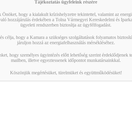
Tájékoztatás ügyfeleink részére
 Önöket, hogy a kialakult krízishelyzetre tekintettel, valamint az energ
való hozzájárulás érdekében a Tolna Vármegyei Kereskedelmi és Ipark
ügyeleti rendszerben biztosítja az ügyfélfogadást.
s célja, hogy a Kamara a szükséges szolgáltatások folyamatos biztosítás
járuljon hozzá az energiafelhasználás mérsékléséhez.
nket, hogy személyes ügyintézés előtt lehetőség szerint érdeklődjenek t
mailben, illetve egyeztessenek időpontot munkatársainkkal.
Köszönjük megértésüket, türelmüket és együttműködésüket!