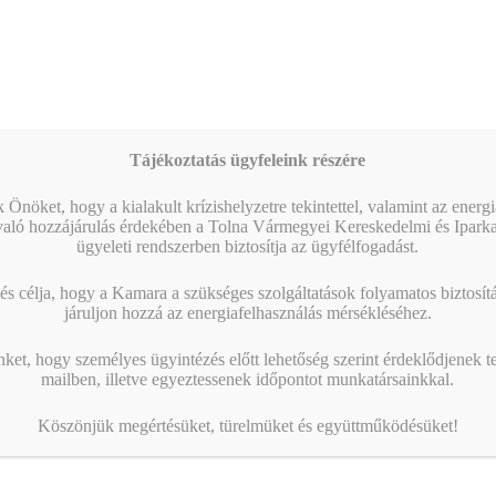
Tájékoztatás ügyfeleink részére
 Önöket, hogy a kialakult krízishelyzetre tekintettel, valamint az energ
való hozzájárulás érdekében a Tolna Vármegyei Kereskedelmi és Ipark
ügyeleti rendszerben biztosítja az ügyfélfogadást.
s célja, hogy a Kamara a szükséges szolgáltatások folyamatos biztosítás
járuljon hozzá az energiafelhasználás mérsékléséhez.
nket, hogy személyes ügyintézés előtt lehetőség szerint érdeklődjenek t
mailben, illetve egyeztessenek időpontot munkatársainkkal.
Köszönjük megértésüket, türelmüket és együttműködésüket!