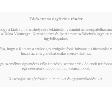
Tájékoztatás ügyfeleink részére
ogy a kialakult krízishelyzetre tekintettel, valamint az energiafelhaszn
 a Tolna Vármegyei Kereskedelmi és Iparkamara székhelyén ügyeleti re
ügyfélfogadást.
ja, hogy a Kamara a szükséges szolgáltatások folyamatos biztosítása me
hozzá az energiafelhasználás mérsékléséhez.
gy személyes ügyintézés előtt lehetőség szerint érdeklődjenek telefonon
egyeztessenek időpontot munkatársainkkal.
Köszönjük megértésüket, türelmüket és együttműködésüket!