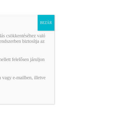
BEZÁR
álás csökkentéséhez való
ndszerben biztosítja az
llett felelősen járuljon
 vagy e-mailben, illetve