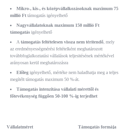
Mikro-, kis-, és középvállalkozásoknak maximum 75
millió Ft
támogatás igényelhető
Nagyvállalatoknak maximum 150 millió Ft
támogatás
igényelhető
A
támogatás feltételesen vissza nem térítendő
, mely
az eredményességmérési feltételként meghatározott
továbbfoglalkoztatási vállalások teljesitésének mértékével
arányosan kerül meghatározásra
Előleg
igényelhető, mértéke nem haladhatja meg a teljes
megítélt támogatás maximum 50 %-át.
Támogatás intenzitása vállalati mérettől és
főtevékenység függően 50-100 %-ig terjedhet
Tá
Vállalatméret
Támogatás formája