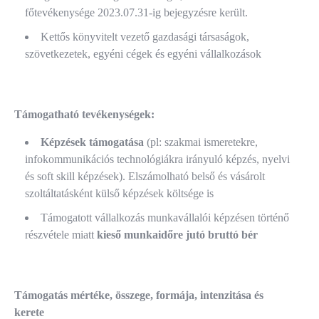
főtevékenysége 2023.07.31-ig bejegyzésre került.
Kettős könyvitelt vezető gazdasági társaságok,
szövetkezetek, egyéni cégek és egyéni vállalkozások
Támogatható tevékenységek:
Képzések támogatása
(pl: szakmai ismeretekre,
infokommunikációs technológiákra irányuló képzés, nyelvi
és soft skill képzések). Elszámolható belső és vásárolt
szoltáltatásként külső képzések költsége is
Támogatott vállalkozás munkavállalói képzésen történő
részvétele miatt
kieső munkaidőre jutó bruttó bér
Támogatás mértéke, összege, formája, intenzitása és
kerete