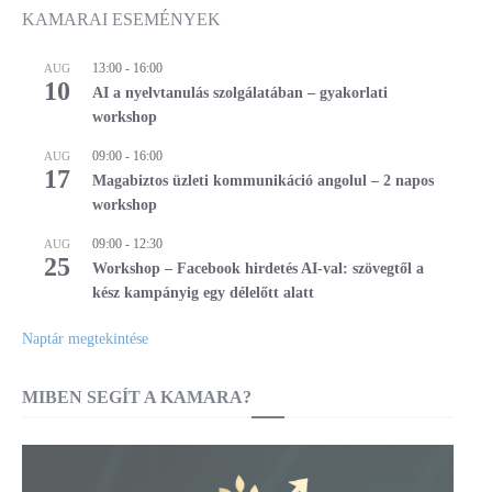
KAMARAI ESEMÉNYEK
13:00
-
16:00
AUG
10
AI a nyelvtanulás szolgálatában – gyakorlati
workshop
09:00
-
16:00
AUG
17
Magabiztos üzleti kommunikáció angolul – 2 napos
workshop
09:00
-
12:30
AUG
25
Workshop – Facebook hirdetés AI-val: szövegtől a
kész kampányig egy délelőtt alatt
Naptár megtekintése
MIBEN SEGÍT A KAMARA?