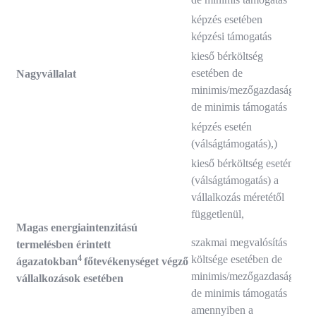
képzés esetében
képzési támogatás
kieső bérköltség
esetében de
Nagyvállalat
50
minimis/mezőgazdasági
de minimis támogatás
képzés esetén
(válságtámogatás),)
kieső bérköltség esetén
10
(válságtámogatás) a
vállalkozás méretétől
átm
függetlenül,
– a
Magas energiaintenzitású
202
szakmai megvalósítás
termelésben érintett
ig
4
költsége esetében de
ágazatokban
főtevékenységet
végző
minimis/mezőgazdasági
hoz
vállalkozások esetében
de minimis támogatás
tám
amennyiben a
dön