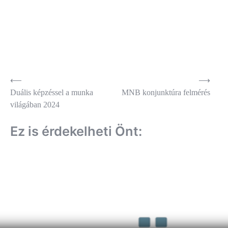
Bejegyzés
⟵
⟶
Duális képzéssel a munka
MNB konjunktúra felmérés
navigáció
világában 2024
Ez is érdekelheti Önt: