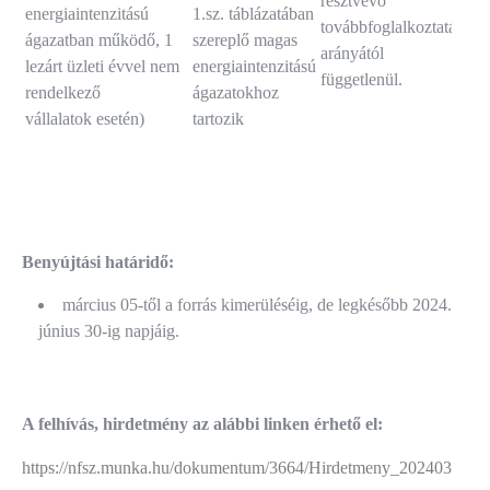
résztvevő
energiaintenzitású
1.sz. táblázatában
továbbfoglalkoztatási
ágazatban működő, 1
szereplő magas
arányától
lezárt üzleti évvel nem
energiaintenzitású
függetlenül.
rendelkező
ágazatokhoz
vállalatok esetén)
tartozik
Benyújtási határidő:
március 05-től a forrás kimerüléséig, de legkésőbb 2024.
június 30-ig napjáig.
A felhívás, hirdetmény az alábbi linken érhető el:
https://nfsz.munka.hu/dokumentum/3664/Hirdetmeny_2024030520