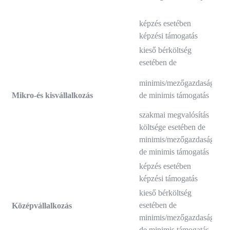
int
képzés esetében
képzési támogatás
kieső bérköltség
esetében de
70
minimis/mezőgazdasági
Mikro-és kisvállalkozás
de minimis támogatás
szakmai megvalósítás
költsége esetében de
10
minimis/mezőgazdasági
de minimis támogatás
képzés esetében
képzési támogatás
kieső bérköltség
esetében de
Középvállalkozás
60
minimis/mezőgazdasági
de minimis támogatás