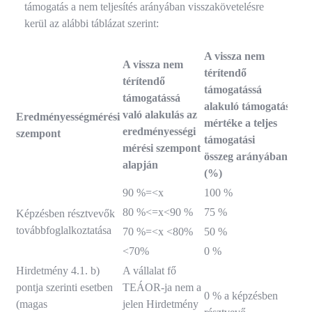
támogatás a nem teljesítés arányában visszakövetelésre
kerül az alábbi táblázat szerint:
A vissza nem
A vissza nem
térítendő
térítendő
támogatássá
támogatássá
alakuló támogatás
való alakulás az
Eredményességmérési
mértéke a teljes
eredményességi
szempont
támogatási
mérési szempont
összeg
arányában
alapján
(%)
90 %=<x
100 %
80 %<=x<90 %
75 %
Képzésben résztvevők
továbbfoglalkoztatása
70 %=<x <80%
50 %
<70%
0 %
Hirdetmény 4.1. b)
A vállalat fő
pontja szerinti esetben
TEÁOR-ja nem a
0 % a képzésben
(magas
jelen Hirdetmény