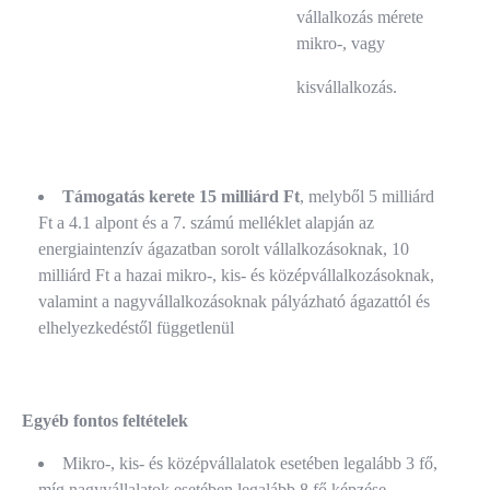
vállalkozás mérete
ese
mikro-, vagy
kisvállalkozás.
Támogatás kerete 15 milliárd Ft
, melyből 5 milliárd
Ft a 4.1 alpont és a 7. számú melléklet alapján az
energiaintenzív ágazatban sorolt vállalkozásoknak, 10
milliárd Ft a hazai mikro-, kis- és középvállalkozásoknak,
valamint a nagyvállalkozásoknak pályázható ágazattól és
elhelyezkedéstől függetlenül
Egyéb fontos feltételek
Mikro-, kis- és középvállalatok esetében legalább 3 fő,
míg nagyvállalatok esetében legalább 8 fő képzése