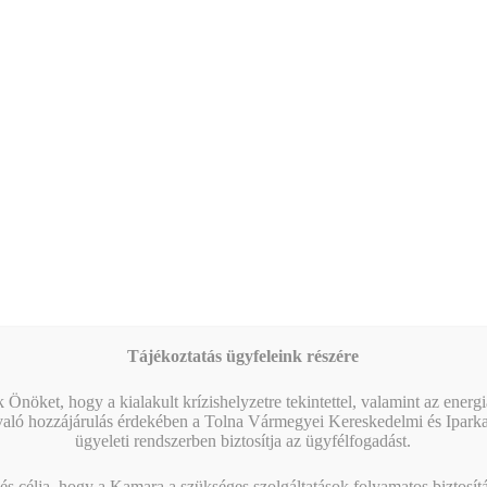
FELNŐTTKÉPZÉS
,
VÁLLALKOZÁSFEJLESZTÉS
Hatékony delegálás a KKV-vezetők gyakorlatában –
Tanúsítványt adó gyakorlati képzés Szekszárdon
A KKV-vezetők mindennapjainak egyik legnagyobb kihívása: hogyan
lehet hatékonyan megosztani a feladatokat, fenntartani a kontrollt,
miközben a munkatársak motiváltak és önállóak…
Tájékoztatás ügyfeleink részére
FELHÍVÁS
,
VERSENY
Országos Tudományos és Innovációs Olimpia
 Önöket, hogy a kialakult krízishelyzetre tekintettel, valamint az energ
való hozzájárulás érdekében a Tolna Vármegyei Kereskedelmi és Ipark
A Magyar Innovációs Szövetség a Kulturális ás Innovációs
ügyeleti rendszerben biztosítja az ügyfélfogadást.
Minisztériummal, a Belügyminisztérium Köznevelési Államtitkársággal,
a Nemzeti Innovációs Ügynökséggel közösen, a 2025/2026-os tanév…
s célja, hogy a Kamara a szükséges szolgáltatások folyamatos biztosítás