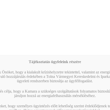
Tájékoztatás ügyfeleink részére
 Önöket, hogy a kialakult krízishelyzetre tekintettel, valamint az energ
való hozzájárulás érdekében a Tolna Vármegyei Kereskedelmi és Ipark
ügyeleti rendszerben biztosítja az ügyfélfogadást.
s célja, hogy a Kamara a szükséges szolgáltatások folyamatos biztosítás
járuljon hozzá az energiafelhasználás mérsékléséhez.
nket, hogy személyes ügyintézés előtt lehetőség szerint érdeklődjenek t