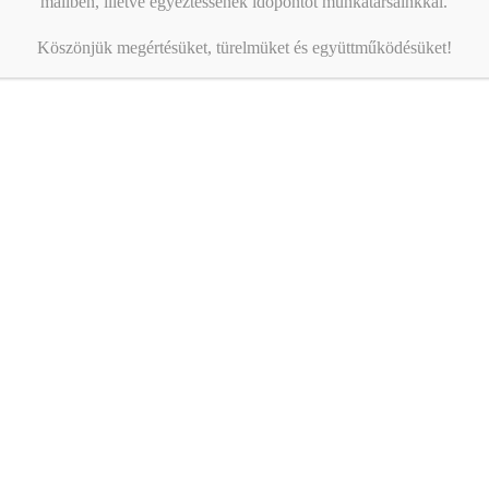
mailben, illetve egyeztessenek időpontot munkatársainkkal.
Köszönjük megértésüket, türelmüket és együttműködésüket!