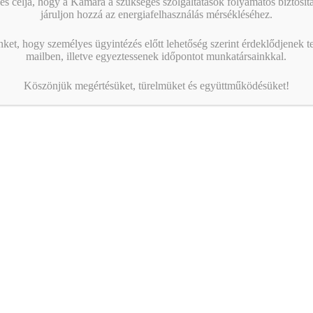
s célja, hogy a Kamara a szükséges szolgáltatások folyamatos biztosítás
kész kampányig egy délelőtt alatt
járuljon hozzá az energiafelhasználás mérsékléséhez.
Naptár megtekintése
nket, hogy személyes ügyintézés előtt lehetőség szerint érdeklődjenek t
mailben, illetve egyeztessenek időpontot munkatársainkkal.
MIBEN SEGÍT A KAMARA?
Köszönjük megértésüket, türelmüket és együttműködésüket!