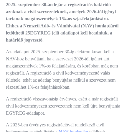
2025. szeptember 30-án lejár a regisztrációs határidő
azoknak a civil szervezeteknek, amelyek 2026-tól igényt
tartanak magánszemélyek 1%-os szja-felajánlására.
Ehhez a Nemzeti Adó- és Vámhivatal (NAV) honlapjáról
letölthető 25EGYREG jelű adatlapot kell beadniuk, a
határidő jogvesztő.
Az adatlapot 2025. szeptember 30-ig elektronikusan kell a
NAV-hoz benyújtani, ha a szervezet 2026-tól igényt tart
magánszemélyek 1%-os felajánlására, és korábban még nem
regisztrált. A regisztráció a civil kedvezményezetté válás
feltétele, tehát az adatlap benyújtása nélkül a szervezet nem
részesülhet 1%-os felajánlásokban.
A regisztráció visszavonásig érvényes, ezért a már regisztrált
civil kedvezményezett szervezetnek nem kell újra benyújtania
EGYREG-adatlapot.
A 2025-ben érvényes regisztrációval rendelkező civil
kedvezményezettek listája a
NAV honlapján
található.