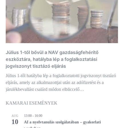
Július 1-től bővül a NAV gazdaságfehérítő
eszköztára, hatályba lép a foglalkoztatási
jogviszonyt tisztázó eljárás
Július 1-től hatályba lép a foglalkoztatotti jogviszonyt tisztázó
eljárás, amely az alkalmazottjai után az adófizetést és a
járulékbevallást csalárd módon elbliccelő…
KAMARAI ESEMÉNYEK
13:00
-
16:00
AUG
10
AI a nyelvtanulás szolgálatában – gyakorlati