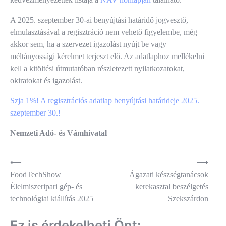
A 2025. szeptember 30-ai benyújtási határidő jogvesztő,
elmulasztásával a regisztráció nem vehető figyelembe, még
akkor sem, ha a szervezet igazolást nyújt be vagy
méltányossági kérelmet terjeszt elő. Az adatlaphoz mellékelni
kell a kitöltési útmutatóban részletezett nyilatkozatokat,
okiratokat és igazolást.
Szja 1%! A regisztrációs adatlap benyújtási határideje 2025.
szeptember 30.!
Nemzeti Adó- és Vámhivatal
Bejegyzés
⟵
⟶
FoodTechShow
Ágazati készségtanácsok
navigáció
Élelmiszeripari gép- és
kerekasztal beszélgetés
technológiai kiállítás 2025
Szekszárdon
Ez is érdekelheti Önt: