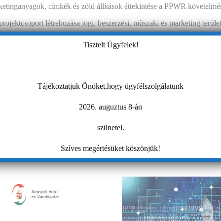
etinganyagok, címkék és zöld állítások áttekintése a PPWR követelmé
projektcsoport létrehozása jogi, beszerzési, műszaki és marketing terü
anak meg.
Tisztelt Ügyfelek!
ik.hu/hirek/a-csomagolasrol-es-csomagolasi-hulladekrol-szolo-eu-rendelet-ppwr
Tájékoztatjuk Önöket,hogy ügyfélszolgálatunk
és
ng Klub -Profi online megjelenés egyszerűen
K
2026. auguztus 8-án
ió
szünetel.
s érdekelheti Önt:
Szíves megértésüket köszönjük!