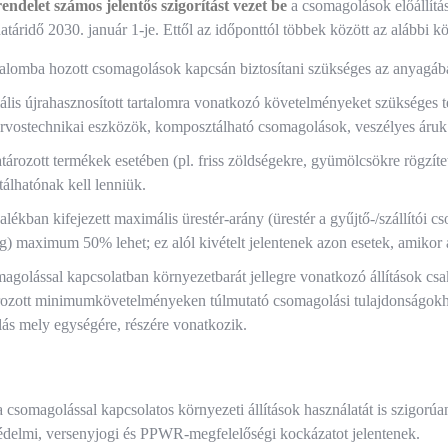
delet számos jelentős szigorítást vezet be
a csomagolások előállítá
atáridő 2030. január 1-je. Ettől az időponttól többek között az alábbi
alomba hozott csomagolások kapcsán biztosítani szükséges az anyagában
lis újrahasznosított tartalomra vonatkozó követelményeket szükséges 
orvostechnikai eszközök, komposztálható csomagolások, veszélyes áruk
ározott termékek esetében (pl. friss zöldségekre, gyümölcsökre rögzít
álhatónak kell lenniük.
alékban kifejezett maximális ürestér-arány (ürestér a gyűjtő-/szállítói 
) maximum 50% lehet; ez alól kivételt jelentenek azon esetek, amikor a
agolással kapcsolatban környezetbarát jellegre vonatkozó állítások cs
ozott minimumkövetelményeken túlmutató csomagolási tulajdonságokhoz
ás mely egységére, részére vonatkozik.
a csomagolással kapcsolatos környezeti állítások használatát is szigorúa
delmi, versenyjogi és PPWR‑megfelelőségi kockázatot jelentenek.