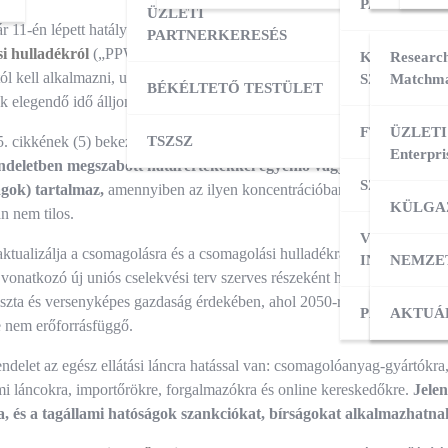
PARTNERK
ÜZLETI
r 11-én lépett hatályba az Európai Parlament és a Tanács 2024. decem
PARTNERKERESÉS
i hulladékról
(„PPWR rendelet”). A PPWR rendelet, így közvetlenül 
KÜLPIACI
Research
ól kell alkalmazni, ugyanakkor több cikkre és csomagolástípusra eltér
SZOLGÁLT
Matchma
BÉKÉLTETŐ TESTÜLET
k elegendő idő álljon a felkészülésre.
FT ADATBÁ
ÜZLETI
5. cikkének (5) bekezdése alapján
TSZSZ
2026. augusztus 12-től nem hozható
Enterpri
ndeletben megszabott határértékekkel egyenlő vagy azokat meghala
SZOLGÁLT
gok) tartalmaz,
amennyiben az ilyen koncentrációban PFA-anyagokat 
KÜLGA
n nem tilos.
VÁLLALKO
aktualizálja a csomagolásra és a csomagolási hulladékra vonatkozó unió
INDÍTÁSA
NEMZE
vonatkozó új uniós cselekvési terv szerves részeként hozzá fog járulni
iszta és versenyképes gazdaság érdekében, ahol 2050-re megszűnik a n
PÁLYÁZAT
KÜLPI
AKTUÁ
 nem erőforrásfüggő.
elet az egész ellátási láncra hatással van: csomagolóanyag-gyártókra,
i láncokra, importőrökre, forgalmazókra és online kereskedőkre.
Jelen
, és a tagállami hatóságok szankciókat, bírságokat alkalmazhatna