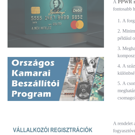
A
PPWR ren
fontosabb h
A forg
Minimá
például 
Meghat
komposzt
A száz
különbség
A csom
meghatár
csomagol
A rendelet 
fogyasztóvé