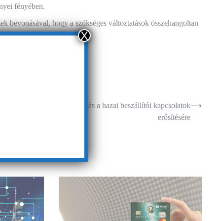
nyei fényében.
letek bevonásával, hogy a szükséges változtatások összehangoltan
X
APTÁR: új digitális megoldás a hazai beszállítói kapcsolatok
⟶
erősítésére