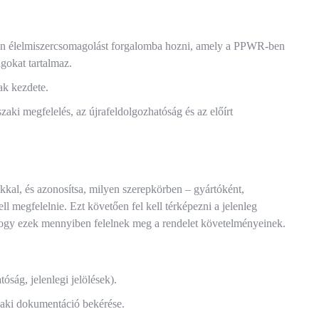
lyan élelmiszercsomagolást forgalomba hozni, amely a PPWR-ben
gokat tartalmaz.
ak kezdete.
zaki megfelelés, az újrafeldolgozhatóság és az előírt
kkal, és azonosítsa, milyen szerepkörben – gyártóként,
ll megfelelnie. Ezt követően fel kell térképezni a jelenleg
hogy ezek mennyiben felelnek meg a rendelet követelményeinek.
óság, jelenlegi jelölések).
szaki dokumentáció bekérése.