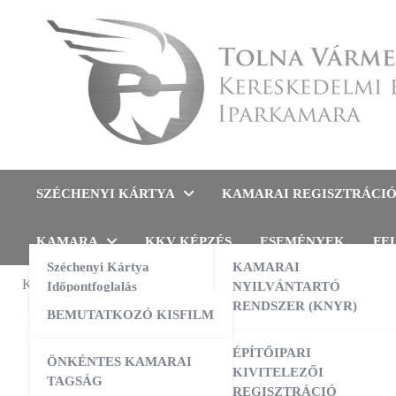
Skip
to
content
Tolna Vármegyei Kereskedel
SZÉCHENYI KÁRTYA
KAMARAI REGISZTRÁCI
KAMARA
KKV KÉPZÉS
ESEMÉNYEK
FE
Széchenyi Kártya
KAMARAI
KAMARAI ESEMÉNYEK
Időpontfoglalás
NYILVÁNTARTÓ
TÁJÉKOZT
RENDSZER (KNYR)
BEMUTATKOZÓ KISFILM
A cs
13:00
-
16:00
AUG
10
AI a nyelvtanulás szolgálatában –
ÉPÍTŐIPARI
ÖNKÉNTES KAMARAI
gyakorlati workshop
rend
KIVITELEZŐI
TAGSÁG
REGISZTRÁCIÓ
09:00
-
16:00
AUG