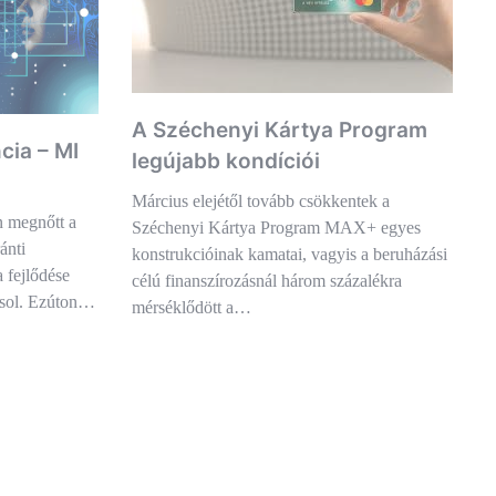
A Széchenyi Kártya Program
cia – MI
legújabb kondíciói
Március elejétől tovább csökkentek a
n megnőtt a
Széchenyi Kártya Program MAX+ egyes
ánti
konstrukcióinak kamatai, vagyis a beruházási
 fejlődése
célú finanszírozásnál három százalékra
yásol. Ezúton…
mérséklődött a…