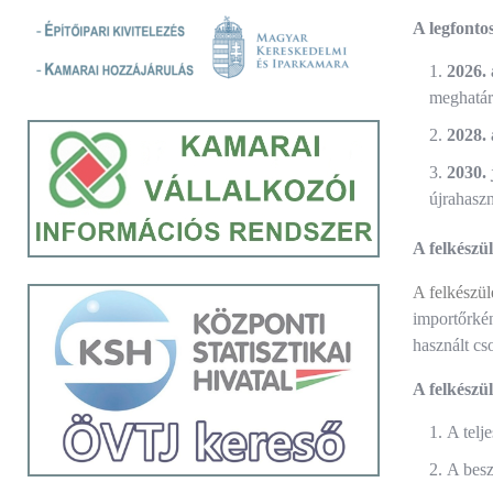
A legfonto
2026.
meghatár
2028.
2030. 
újrahaszn
A felkészül
A felkészül
importőrként
használt cs
A felkészü
A telj
A besz