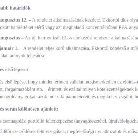
sabb határidők
 augusztus 12.
– A rendelet alkalmazásának kezdete. Ekkortól tilos o
ozott határértéket elérő vagy azt meghaladó koncentrációban PFA‑anya
 augusztus
– Az új, harmonizált EU-s címkézési rendszer alkalmazásán
január 1.
– A rendelet teljes körű alkalmazása. Ekkortól kötelező a műs
álati arányok teljesítése
és első lépései
és első lépése,
hogy minden érintett vállalat megismerkedjen az előíráso
, forgalmazóként stb. – érintett, és ezáltal milyen kötelezettségeknek ke
omagolóanyagokat, azok műszaki paramétereit, és meg kell vizsgálni, 
lés során különösen ajánlott:
es csomagolási portfólió feltérképezése (anyagösszetétel, újrafeldolgozhat
állítói szerződések felülvizsgálata, megfelelőségi nyilatkozatok és mű