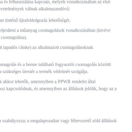
sa és felhasználása kapcsán, melyek vonatkozásában az első
 követelmények válnak alkalmazandóvá:
 történő újrafeldolgozás lehetőségét.
teljesíteni a műanyag csomagolások vonatkozásában (kivéve
 csomagolása).
ett tapadós címke) az alkalmazott csomagolásoknak
csomagolás és a benne található fogyasztói csomagolás közötti
 szükséges ürestér a termék védelmét szolgálja.
ak akkor tehetők, amennyiben a PPWR rendelet által
 kapcsolódnak, és amennyiben az állítások jelölik, hogy az a
n szabályozza; a megalapozatlan vagy félrevezető zöld állítások