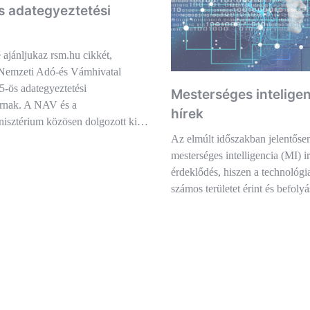
 adategyeztetési
ajánljukaz rsm.hu cikkét,
Nemzeti Adó-és Vámhivatal
-ös adategyeztetési
Mesterséges inteligen
 írnak. A NAV és a
hírek
isztérium közösen dolgozott ki…
Az elmúlt időszakban jelentőse
mesterséges intelligencia (MI) ir
érdeklődés, hiszen a technológia
számos területet érint és befol