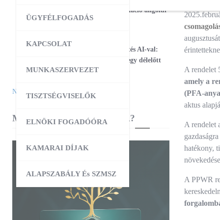
17
Magabiztos üzleti kommunikáció angolul
2025.februá
ÜGYFÉLFOGADÁS
– 2 napos workshop
csomagolás
augusztusát
09:00
-
12:30
AUG
KAPCSOLAT
25
Workshop – Facebook hirdetés AI-val:
érintettekne
szövegtől a kész kampányig egy délelőtt
A rendelet 
MUNKASZERVEZET
alatt
amely a re
Naptár megtekintése
(PFA-anya
TISZTSÉGVISELŐK
aktus alapjá
MIBEN SEGÍT A KAMARA?
ELNÖKI FOGADÓÓRA
A rendelet 
gazdaságra 
KAMARAI DÍJAK
hatékony, t
növekedése
ALAPSZABÁLY És SZMSZ
A PPWR rend
kereskedelm
forgalomba