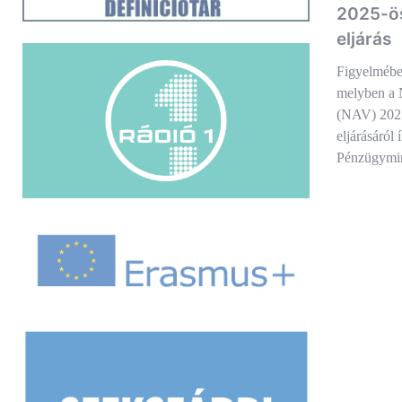
2025-ös
eljárás
Figyelmébe 
melyben a 
(NAV) 2025
eljárásáról
Pénzügymin