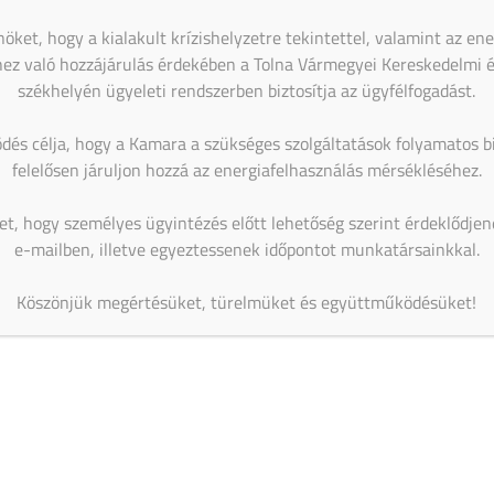
10
AI a nyelvtanulás szolgálatában – gyakorlati
öket, hogy a kialakult krízishelyzetre tekintettel, valamint az en
workshop
ez való hozzájárulás érdekében a Tolna Vármegyei Kereskedelmi 
09:00
-
16:00
AUG
székhelyén ügyeleti rendszerben biztosítja az ügyfélfogadást.
17
Magabiztos üzleti kommunikáció angolul – 2 napos
workshop
dés célja, hogy a Kamara a szükséges szolgáltatások folyamatos bi
09:00
-
12:30
AUG
felelősen járuljon hozzá az energiafelhasználás mérsékléséhez.
25
Workshop – Facebook hirdetés AI-val: szövegtől a
kész kampányig egy délelőtt alatt
et, hogy személyes ügyintézés előtt lehetőség szerint érdeklődje
e-mailben, illetve egyeztessenek időpontot munkatársainkkal.
Naptár megtekintése
Köszönjük megértésüket, türelmüket és együttműködésüket!
MIBEN SEGÍT A KAMARA?