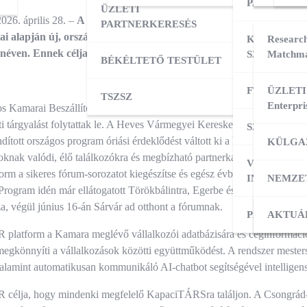
PARTNERK
ÜZLETI
026. április 28. –
A Magyar Kereskedelmi és Iparkamara által megs
PARTNERKERESÉS
tai alapján új, országos fejlesztésű, mesterséges intelligencia ala
KÜLPIACI
Research
en. Ennek célja, hogy segítse a vállalkozásokat az üzleti partner
SZOLGÁLT
Matchma
BÉKÉLTETŐ TESTÜLET
FT ADATBÁ
ÜZLETI
TSZSZ
Enterpri
 Kamarai Beszállítói Program idei az első három eseményen 30 nagyválla
eti tárgyalást folytattak le. A Heves Vármegyei Kereskedelmi és Iparkama
SZOLGÁLT
dított országos program óriási érdeklődést váltott ki a hazai kkv-k és a
KÜLGA
oknak valódi, élő találkozókra és megbízható partnerkapcsolatokra va
VÁLLALKO
form a sikeres fórum-sorozatot kiegészítse és egész évben elérhetővé te
INDÍTÁSA
NEMZE
 Program idén már ellátogatott Törökbálintra, Egerbe és Szegedre, máj
, végül június 16-án Sárvár ad otthont a fórumnak.
PÁLYÁZAT
KÜLPI
AKTUÁ
latform a Kamara meglévő vállalkozói adatbázisára és céginformációi
megkönnyíti a vállalkozások közötti együttműködést. A rendszer mesters
 valamint automatikusan kommunikáló AI-chatbot segítségével intelligens
élja, hogy mindenki megfelelő KapaciTÁRSra találjon. A Csongrád-Csa