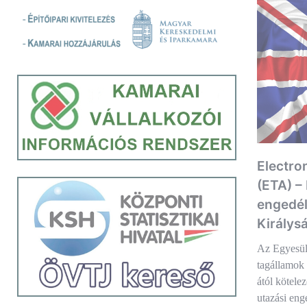
Electro
(ETA) –
engedél
Királysá
Az Egyesül
tagállamok 
ától kötelez
utazási en