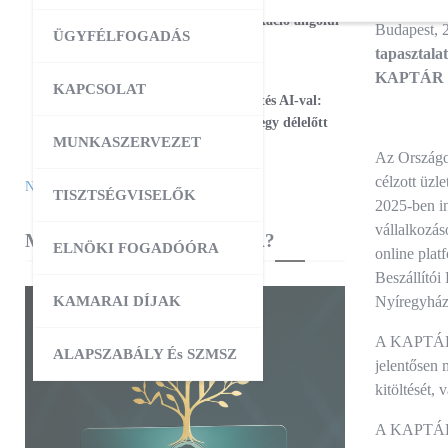
17
Magabiztos üzleti kommunikáció angolul
Budapest, 2
ÜGYFÉLFOGADÁS
– 2 napos workshop
tapasztala
KAPTÁR név
09:00
-
12:30
AUG
KAPCSOLAT
25
Workshop – Facebook hirdetés AI-val:
szövegtől a kész kampányig egy délelőtt
MUNKASZERVEZET
alatt
Az Országos
célzott üzl
Naptár megtekintése
TISZTSÉGVISELŐK
2025-ben in
vállalkozás
MIBEN SEGÍT A KAMARA?
ELNÖKI FOGADÓÓRA
online plat
Beszállítói
KAMARAI DÍJAK
Nyíregyháza
A KAPTÁR p
ALAPSZABÁLY És SZMSZ
jelentősen 
kitöltését,
A KAPTÁR c