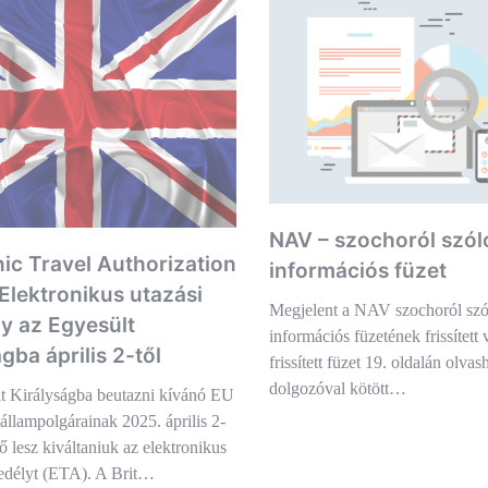
NAV – szochoról szól
nic Travel Authorization
információs füzet
 Elektronikus utazási
Megjelent a NAV szochoról szó
y az Egyesült
információs füzetének frissített 
gba április 2-től
frissített füzet 19. oldalán olvas
dolgozóval kötött…
t Királyságba beutazni kívánó EU
állampolgárainak 2025. április 2-
ő lesz kiváltaniuk az elektronikus
gedélyt (ETA). A Brit…