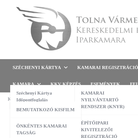
Skip
to
content
Tolna Vármegyei Kereskedel
SZÉCHENYI KÁRTYA
KAMARAI REGISZTRÁCI
KAMARA
KKV KÉPZÉS
ESEMÉNYEK
FE
Széchenyi Kártya
KAMARAI
KAMARAI ESEMÉNYEK
Időpontfoglalás
NYILVÁNTARTÓ
TÁJÉKOZT
RENDSZER (KNYR)
BEMUTATKOZÓ KISFILM
KAPT
13:00
-
16:00
AUG
10
AI a nyelvtanulás szolgálatában –
ÉPÍTŐIPARI
ÖNKÉNTES KAMARAI
gyakorlati workshop
kapc
KIVITELEZŐI
TAGSÁG
REGISZTRÁCIÓ
09:00
-
16:00
AUG