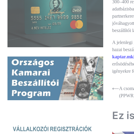
300–400 reg
adatbázisba.
partnerkere
jóváhagyott
beszállítói 
A jelenlegi
hazai beszá
kaptar.mk
erősödéséhe
igényekre f
Bejegyz
⟵
A csoma
(PPWR
navigác
Ez i