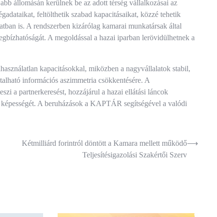
jabb állomásán kerülnek be az adott térség vállalkozásai az
égadataikat, feltölthetik szabad kapacitásaikat, közzé tehetik
atban is. A rendszerben kizárólag kamarai munkatársak által
megbízhatóságát. A megoldással a hazai iparban lerövidülhetnek a
használatlan kapacitásokkal, miközben a nagyvállalatok stabil,
alható információs aszimmetria csökkentésére. A
zi a partnerkeresést, hozzájárul a hazai ellátási láncok
ló képességét. A beruházások a KAPTÁR segítségével a valódi
Kétmilliárd forintról döntött a Kamara mellett működő
⟶
Teljesítésigazolási Szakértői Szerv