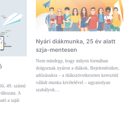
Nyári diákmunka, 25 év alatt
szja-mentesen
Nem mindegy, hogy milyen formában
ó
dolgoznak nyáron a diákok. Bejelentésükre,
adózásukra – a diákszövetkezeten keresztül
vállalt munka kivételével – ugyanolyan
ló, 49. számú
szabályok…
változata. A
ható a saját