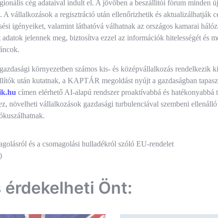
ionális cég adataival indult el. A jövőben a beszállítói fórum minden ú
 A vállalkozások a regisztráció után ellenőrizhetik és aktualizálhatják c
sési igényeiket, valamint láthatóvá válhatnak az országos kamarai hálóz
 adatok jelennek meg, biztosítva ezzel az információk hitelességét és 
láncok.
 gazdasági környezetben számos kis- és középvállalkozás rendelkezik ki
llítók után kutatnak, a KAPTÁR megoldást nyújt a gazdaságban tapaszt
ik.hu
címen elérhető AI-alapú rendszer proaktívabbá és hatékonyabbá tes
z, növelheti vállalkozások gazdasági turbulenciával szembeni ellenál
ókuszálhatnak.
és
golásról és a csomagolási hulladékról szóló EU-rendelet
)
ió
s érdekelheti Önt: