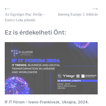
Bejegyzés
⟵
⟶
Az Egységes Piac Jövője –
Interreg Europe 3. felhívás
navigáció
Enrico Letta jelentés
Ez is érdekelheti Önt:
IF IT Fórum – Ivano-Frankivszk, Ukrajna, 2024.