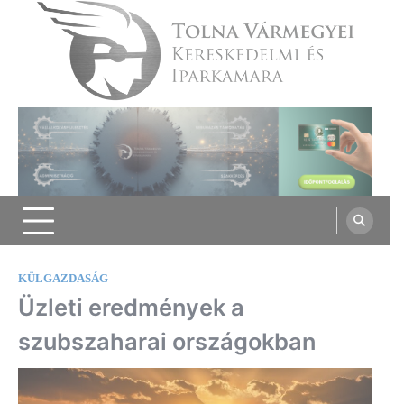
Skip
to
content
Tolna Vármegyei Kereskedelmi és
Iparkamara
KÜLGAZDASÁG
Üzleti eredmények a
szubszaharai országokban