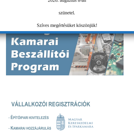
2026. auguztus 8-án
szünetel.
Szíves megértésüket köszönjük!