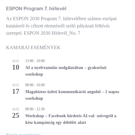
ESPON Program 7. hírlevél
Az ESPON 2030 Program 7. hírlevelében számos európai
kutatásról és célzott elemzésről szóló pályázati felhívás
szerepel. ESPON 2030 Hírlevél_No. 7
KAMARAI ESEMÉNYEK
13:00
-
16:00
AUG
10
AI a nyelvtanulás szolgálatában – gyakorlati
workshop
09:00
-
16:00
AUG
17
Magabiztos üzleti kommunikáció angolul – 2 napos
workshop
09:00
-
12:30
AUG
25
Workshop – Facebook hirdetés AI-val: szövegtől a
kész kampányig egy délelőtt alatt