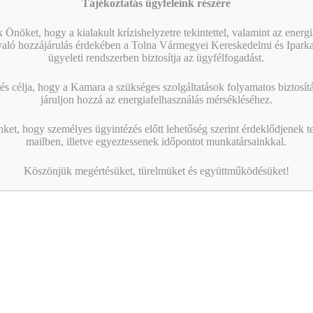
Tájékoztatás ügyfeleink részére
 Önöket, hogy a kialakult krízishelyzetre tekintettel, valamint az energ
való hozzájárulás érdekében a Tolna Vármegyei Kereskedelmi és Ipark
ügyeleti rendszerben biztosítja az ügyfélfogadást.
s célja, hogy a Kamara a szükséges szolgáltatások folyamatos biztosítás
járuljon hozzá az energiafelhasználás mérsékléséhez.
nket, hogy személyes ügyintézés előtt lehetőség szerint érdeklődjenek t
mailben, illetve egyeztessenek időpontot munkatársainkkal.
Köszönjük megértésüket, türelmüket és együttműködésüket!