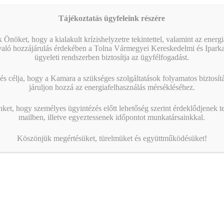
Tájékoztatás ügyfeleink részére
 Önöket, hogy a kialakult krízishelyzetre tekintettel, valamint az energ
való hozzájárulás érdekében a Tolna Vármegyei Kereskedelmi és Ipark
ügyeleti rendszerben biztosítja az ügyfélfogadást.
s célja, hogy a Kamara a szükséges szolgáltatások folyamatos biztosítás
járuljon hozzá az energiafelhasználás mérsékléséhez.
nket, hogy személyes ügyintézés előtt lehetőség szerint érdeklődjenek t
mailben, illetve egyeztessenek időpontot munkatársainkkal.
Köszönjük megértésüket, türelmüket és együttműködésüket!