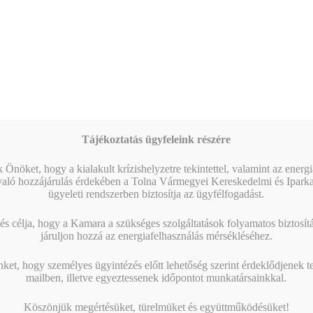
10
AI a nyelvtanulás szolgálatában – gyakorlati
workshop
09:00
-
16:00
AUG
17
Magabiztos üzleti kommunikáció angolul – 2 napos
workshop
09:00
-
12:30
AUG
25
Workshop – Facebook hirdetés AI-val: szövegtől a
kész kampányig egy délelőtt alatt
Tájékoztatás ügyfeleink részére
Naptár megtekintése
 Önöket, hogy a kialakult krízishelyzetre tekintettel, valamint az energ
való hozzájárulás érdekében a Tolna Vármegyei Kereskedelmi és Ipark
ügyeleti rendszerben biztosítja az ügyfélfogadást.
MIBEN SEGÍT A KAMARA?
s célja, hogy a Kamara a szükséges szolgáltatások folyamatos biztosítás
járuljon hozzá az energiafelhasználás mérsékléséhez.
nket, hogy személyes ügyintézés előtt lehetőség szerint érdeklődjenek t
mailben, illetve egyeztessenek időpontot munkatársainkkal.
Köszönjük megértésüket, türelmüket és együttműködésüket!