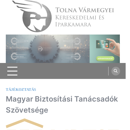
Skip
to
content
Tolna Vármegyei Kereskedelmi és
Iparkamara
TÁJÉKOZTATÁS
Magyar Biztosítási Tanácsadók
Szövetsége