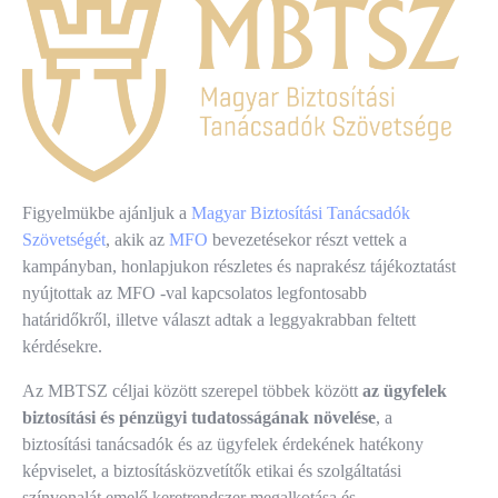
Figyelmükbe ajánljuk a
Magyar Biztosítási Tanácsadók
Szövetségét
, akik az
MFO
bevezetésekor részt vettek a
kampányban, honlapjukon részletes és naprakész tájékoztatást
nyújtottak az MFO -val kapcsolatos legfontosabb
határidőkről, illetve választ adtak a leggyakrabban feltett
kérdésekre.
Az MBTSZ céljai között szerepel többek között
az ügyfelek
biztosítási és pénzügyi tudatosságának növelése
, a
biztosítási tanácsadók és az ügyfelek érdekének hatékony
képviselet, a biztosításközvetítők etikai és szolgáltatási
színvonalát emelő keretrendszer megalkotása és