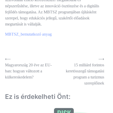
népszerűsítése, illetve az innováció ösztönzése és a digitális
fejlődés támogatása. Az MBTSZ programjában újításként
szerepel, hogy edukációs jellegű, szakértői előadások
megtartását is vállalják.
MBTSZ_bemutatkozó anyag
Bejegyzés
⟵
⟶
Magyarország 20 éve az EU-
15 milliárd forintos
navigáció
ban: hogyan változott a
keretösszegű támogatási
külkereskedelem?
program a turizmus
szereplőinek
Ez is érdekelheti Önt: