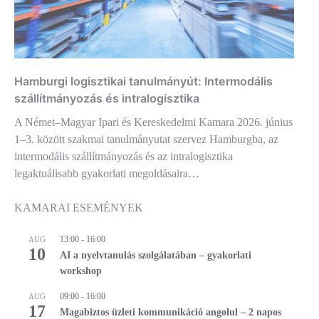
Hamburgi logisztikai tanulmányút: Intermodális
szállítmányozás és intralogisztika
A Német–Magyar Ipari és Kereskedelmi Kamara 2026. június
1–3. között szakmai tanulmányutat szervez Hamburgba, az
intermodális szállítmányozás és az intralogisztika
legaktuálisabb gyakorlati megoldásaira…
KAMARAI ESEMÉNYEK
13:00
-
16:00
AUG
10
AI a nyelvtanulás szolgálatában – gyakorlati
workshop
09:00
-
16:00
AUG
17
Magabiztos üzleti kommunikáció angolul – 2 napos