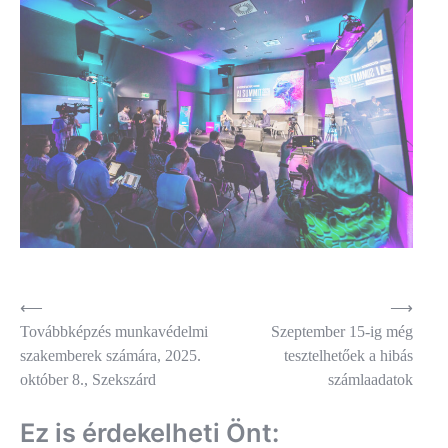
Bejegyzés
⟵
⟶
Továbbképzés munkavédelmi
Szeptember 15-ig még
navigáció
szakemberek számára, 2025.
tesztelhetőek a hibás
október 8., Szekszárd
számlaadatok
Ez is érdekelheti Önt: