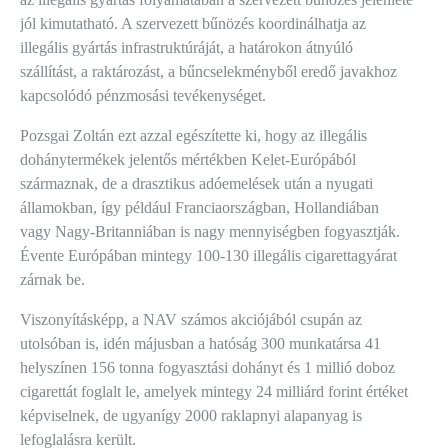
jól kimutatható. A szervezett bűnözés koordinálhatja az
illegális gyártás infrastruktúráját, a határokon átnyúló
szállítást, a raktározást, a bűncselekményből eredő javakhoz
kapcsolódó pénzmosási tevékenységet.
Pozsgai Zoltán ezt azzal egészítette ki, hogy az illegális
dohánytermékek jelentős mértékben Kelet-Európából
származnak, de a drasztikus adóemelések után a nyugati
államokban, így például Franciaországban, Hollandiában
vagy Nagy-Britanniában is nagy mennyiségben fogyasztják.
Évente Európában mintegy 100-130 illegális cigarettagyárat
zárnak be.
Viszonyításképp, a NAV számos akciójából csupán az
utolsóban is, idén májusban a hatóság 300 munkatársa 41
helyszínen 156 tonna fogyasztási dohányt és 1 millió doboz
cigarettát foglalt le, amelyek mintegy 24 milliárd forint értéket
képviselnek, de ugyanígy 2000 raklapnyi alapanyag is
lefoglalásra került.