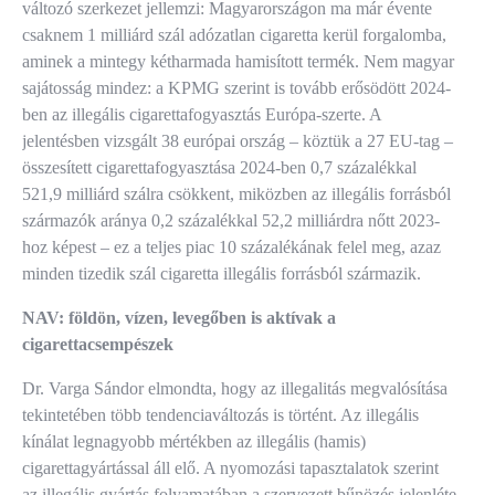
változó szerkezet jellemzi: Magyarországon ma már évente
csaknem 1 milliárd szál adózatlan cigaretta kerül forgalomba,
aminek a mintegy kétharmada hamisított termék. Nem magyar
sajátosság mindez: a KPMG szerint is tovább erősödött 2024-
ben az illegális cigarettafogyasztás Európa-szerte. A
jelentésben vizsgált 38 európai ország – köztük a 27 EU-tag –
összesített cigarettafogyasztása 2024-ben 0,7 százalékkal
521,9 milliárd szálra csökkent, miközben az illegális forrásból
származók aránya 0,2 százalékkal 52,2 milliárdra nőtt 2023-
hoz képest – ez a teljes piac 10 százalékának felel meg, azaz
minden tizedik szál cigaretta illegális forrásból származik.
NAV: földön, vízen, levegőben is aktívak a
cigarettacsempészek
Dr. Varga Sándor elmondta, hogy az illegalitás megvalósítása
tekintetében több tendenciaváltozás is történt. Az illegális
kínálat legnagyobb mértékben az illegális (hamis)
cigarettagyártással áll elő. A nyomozási tapasztalatok szerint
az illegális gyártás folyamatában a szervezett bűnözés jelenléte