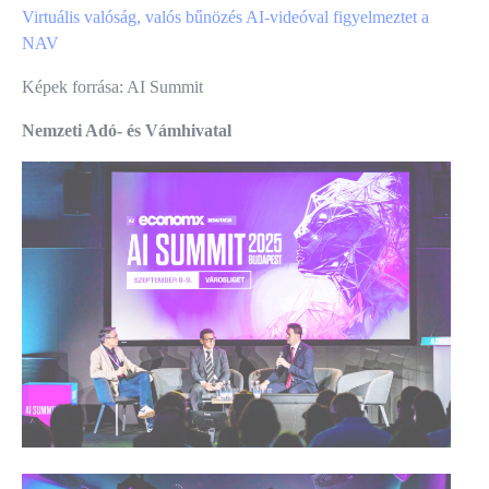
Virtuális valóság, valós bűnözés AI-videóval figyelmeztet a
NAV
Képek forrása: AI Summit
Nemzeti Adó- és Vámhivatal