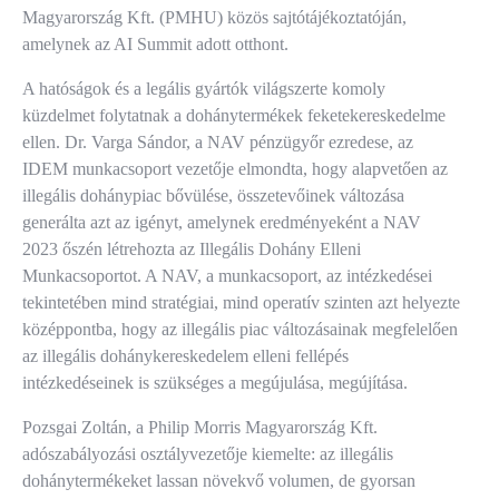
Magyarország Kft. (PMHU) közös sajtótájékoztatóján,
amelynek az AI Summit adott otthont.
A hatóságok és a legális gyártók világszerte komoly
küzdelmet folytatnak a dohánytermékek feketekereskedelme
ellen. Dr. Varga Sándor, a NAV pénzügyőr ezredese, az
IDEM munkacsoport vezetője elmondta, hogy alapvetően az
illegális dohánypiac bővülése, összetevőinek változása
generálta azt az igényt, amelynek eredményeként a NAV
2023 őszén létrehozta az Illegális Dohány Elleni
Munkacsoportot. A NAV, a munkacsoport, az intézkedései
tekintetében mind stratégiai, mind operatív szinten azt helyezte
középpontba, hogy az illegális piac változásainak megfelelően
az illegális dohánykereskedelem elleni fellépés
intézkedéseinek is szükséges a megújulása, megújítása.
Pozsgai Zoltán, a Philip Morris Magyarország Kft.
adószabályozási osztályvezetője kiemelte: az illegális
dohánytermékeket lassan növekvő volumen, de gyorsan