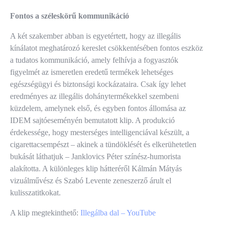
Fontos a széleskörű kommunikáció
A két szakember abban is egyetértett, hogy az illegális
kínálatot meghatározó kereslet csökkentésében fontos eszköz
a tudatos kommunikáció, amely felhívja a fogyasztók
figyelmét az ismeretlen eredetű termékek lehetséges
egészségügyi és biztonsági kockázataira. Csak így lehet
eredményes az illegális dohánytermékekkel szembeni
küzdelem, amelynek első, és egyben fontos állomása az
IDEM sajtóeseményén bemutatott klip. A produkció
érdekessége, hogy mesterséges intelligenciával készült, a
cigarettacsempészt – akinek a tündöklését és elkerühetetlen
bukását láthatjuk – Janklovics Péter színész-humorista
alakította. A különleges klip hátteréről Kálmán Mátyás
vizuálművész és Szabó Levente zeneszerző árult el
kulisszatitkokat.
A klip megtekinthető:
Illegálba dal – YouTube