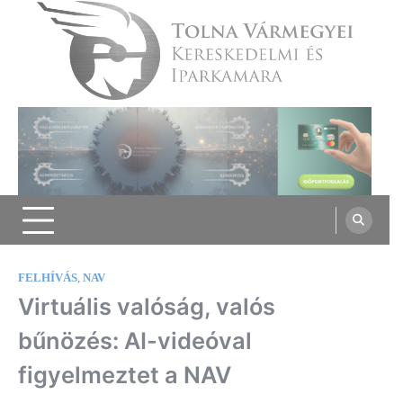
Skip
to
content
Tolna Vármegyei Kereskedelmi és
Iparkamara
FELHÍVÁS
,
NAV
Virtuális valóság, valós
bűnözés: AI-videóval
figyelmeztet a NAV