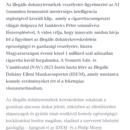
Az illegális dohánytermékek veszélyeire figyelmeztet az AI
Summiten bemutatott mesterséges intelligencia
segítségével készült klip, amely a cigarettacsempészet
világát dolgozza fel Janklovics Péter színművész
főszereplésével. A
videó célja, hogy innovatív módon hívja
fel a figyelmet az illegális dohánykereskedelem
egészségügyi és gazdasági veszélyeire, hiszen
Magyarországon évente közel 1 milliárd szál adózatlan
cigaretta kerül forgalomba. A Nemzeti Adó- és
Vámhivatal (NAV) 2023 őszén hozta létre az Illegális
Dohány Elleni Munkacsoportot (IDEM), amely mostanra
komoly eredményeket ért el a feketepiac
visszaszorításában.
Az illegális dohánytermékek kereskedelme sokaknak a
gyanúsan alacsony árakat jelenti, miközben az ellenőrizetlen
alapanyagok és gyártás miatt rendkívül komoly egészségügyi
kockázatokat hordoz magában, ráadásul a szervezett bűnözést
gazdagítja – hangzott el az IDEM és a Philip Morris