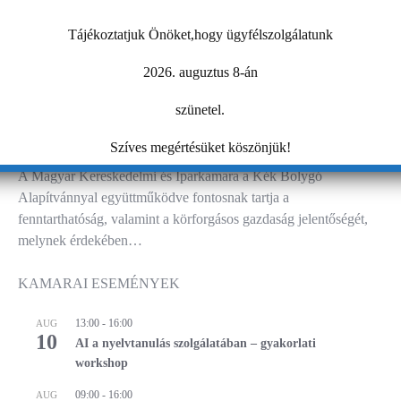
Tájékoztatjuk Önöket,hogy ügyfélszolgálatunk
2026. auguztus 8-án
szünetel.
Planet 2026
Szíves megértésüket köszönjük!
A Magyar Kereskedelmi és Iparkamara a Kék Bolygó
Alapítvánnyal együttműködve fontosnak tartja a
fenntarthatóság, valamint a körforgásos gazdaság jelentőségét,
melynek érdekében…
KAMARAI ESEMÉNYEK
13:00
-
16:00
AUG
10
AI a nyelvtanulás szolgálatában – gyakorlati
workshop
09:00
-
16:00
AUG