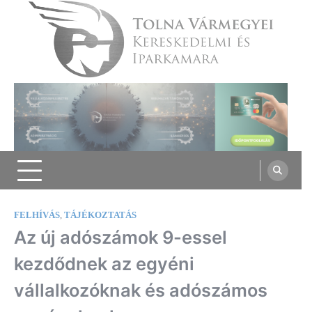
Skip
to
content
Tolna Vármegyei Kereskedelmi és
Iparkamara
FELHÍVÁS
,
TÁJÉKOZTATÁS
Az új adószámok 9-essel
kezdődnek az egyéni
vállalkozóknak és adószámos