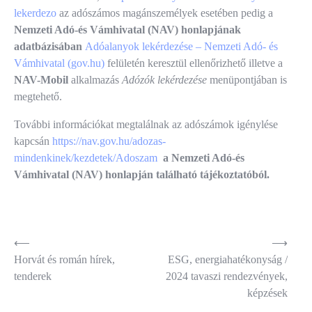
lekerdezo
az adószámos magánszemélyek esetében pedig a
Nemzeti Adó-és Vámhivatal (NAV) honlapjának
adatbázisában
Adóalanyok lekérdezése – Nemzeti Adó- és
Vámhivatal (gov.hu)
felületén keresztül ellenőrizhető illetve a
NAV-Mobil
alkalmazás
Adózók lekérdezése
menüpontjában is
megtehető.
További információkat megtalálnak az adószámok igénylése
kapcsán
https://nav.gov.hu/adozas-
mindenkinek/kezdetek/Adoszam
a
Nemzeti Adó-és
Vámhivatal (NAV) honlapján található tájékoztatóból.
Bejegyzés
⟵
⟶
Horvát és román hírek,
ESG, energiahatékonyság /
navigáció
tenderek
2024 tavaszi rendezvények,
képzések