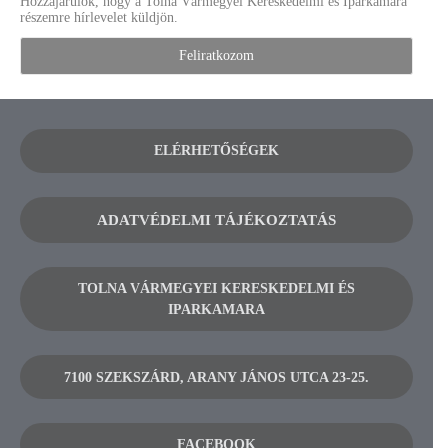
Hozzájárulok, hogy a Tolna Vármegyei Kereskedelmi és Iparkamara
részemre hírlevelet küldjön.
ELÉRHETŐSÉGEK
ADATVÉDELMI TÁJÉKOZTATÁS
TOLNA VÁRMEGYEI KERESKEDELMI ÉS
IPARKAMARA
7100 SZEKSZÁRD, ARANY JÁNOS UTCA 23-25.
FACEBOOK