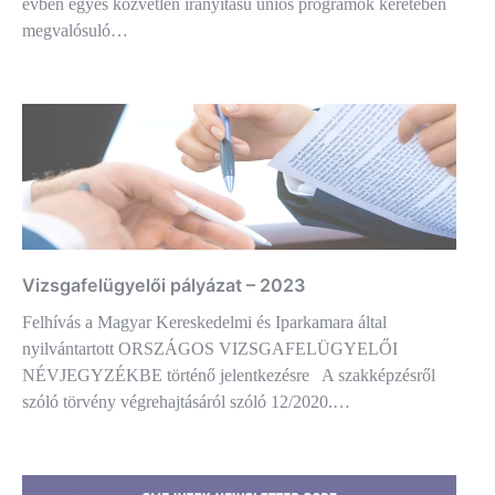
évben egyes közvetlen irányítású uniós programok keretében
megvalósuló…
Vizsgafelügyelői pályázat – 2023
Felhívás a Magyar Kereskedelmi és Iparkamara által
nyilvántartott ORSZÁGOS VIZSGAFELÜGYELŐI
NÉVJEGYZÉKBE történő jelentkezésre A szakképzésről
szóló törvény végrehajtásáról szóló 12/2020.…