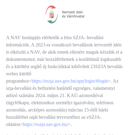
A NAV honlapján elérhetők a friss SZJA- bevallási
információk. A 2023-ra vonatkozó bevallások tervezetét idén
is elkészíti a NAV, de akik ennek ellenére maguk készítik el a
dokumentumot, már hozzáférhetnek a korábbinál logikusabb
és a kitöltést segítő új funkciókkal kibővített 23SZJA bevallás
webes kitöltő
programhoz<
https://eszja.nav.gov.hu/app/login/#login
>. Az
szja-bevallási és befizetési határidő egységes, valamennyi
adózó számára 2024. május 21. KAÜ-azonosítóval
(ügyfélkapu, elektronikus személyi igazolvány, telefonos
azonosítás, arcképes azonosítás) március 15-étől bárki
hozzáférhet saját bevallási tervezetéhez az eSZJA-
oldalon<
https://eszja.nav.gov.hu/
>.