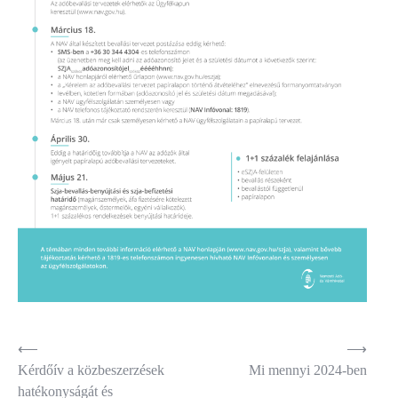
Bejegyzés
⟵
⟶
Kérdőív a közbeszerzések
Mi mennyi 2024-ben
navigáció
hatékonyságát és