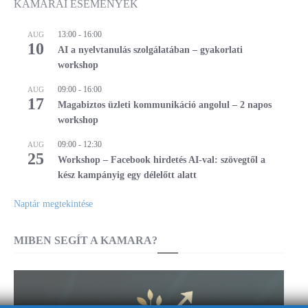
KAMARAI ESEMÉNYEK
13:00
-
16:00
AUG
10
AI a nyelvtanulás szolgálatában – gyakorlati
workshop
09:00
-
16:00
AUG
17
Magabiztos üzleti kommunikáció angolul – 2 napos
workshop
09:00
-
12:30
AUG
25
Workshop – Facebook hirdetés AI-val: szövegtől a
kész kampányig egy délelőtt alatt
Naptár megtekintése
MIBEN SEGÍT A KAMARA?