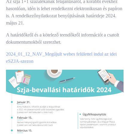
Az szja 1+1 százalékának felajánlásáról, a korábbi évekhez
hasonlóan, idén is lehet rendelkezni elektronikusan és papíron
is. A rendelkezőnyilatkozat benyújtásának határideje 2024.
május 21.
A határidőkről és a kötelező teendőkről információt a csatolt
dokumentumokból szerezhet.
2024_01_12_NAV_Megújult webes felülettel indul az idei
eSZJA-szezon