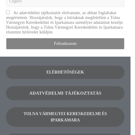
Az adatvédelmi tájékoztatót elolvastam, az abban foglaltakat
megértettem. Hozzájárulok, hogy a leírtaknak megfelelően a Tolna
Vármegyei Kereskedelmi és Iparkamara személyes adataimat kezelje.
Hozzájárulok, hogy a Tolna Vármegyei Kereskedelmi és Iparkamara
részemre hírlevelet küldjön.
ELÉRHETŐSÉGEK
ADATVÉDELMI TÁJÉKOZTATÁS
TOLNA VÁRMEGYEI KERESKEDELMI ÉS
IPARKAMARA