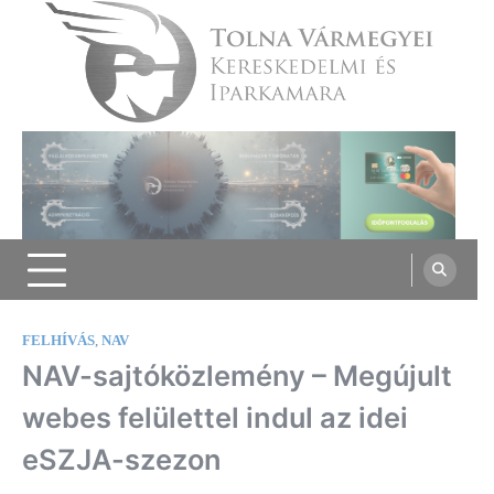
Skip
to
content
Tolna Vármegyei Kereskedelmi és
Iparkamara
FELHÍVÁS
,
NAV
NAV-sajtóközlemény – Megújult
webes felülettel indul az idei
eSZJA-szezon