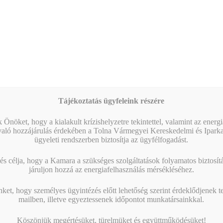
Tájékoztatás ügyfeleink részére
 Önöket, hogy a kialakult krízishelyzetre tekintettel, valamint az energ
való hozzájárulás érdekében a Tolna Vármegyei Kereskedelmi és Ipark
ügyeleti rendszerben biztosítja az ügyfélfogadást.
s célja, hogy a Kamara a szükséges szolgáltatások folyamatos biztosítás
járuljon hozzá az energiafelhasználás mérsékléséhez.
nket, hogy személyes ügyintézés előtt lehetőség szerint érdeklődjenek t
mailben, illetve egyeztessenek időpontot munkatársainkkal.
Köszönjük megértésüket, türelmüket és együttműködésüket!