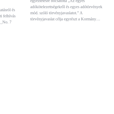
egyeztetésre bocsátotta „Az egyes
adókötelezettségekről és egyes adótörvények
atásról és
mód. szóló törvényjavaslatot.” A
i felhívás
törvényjavaslat célja egyrészt a Kormány…
l_No. 7