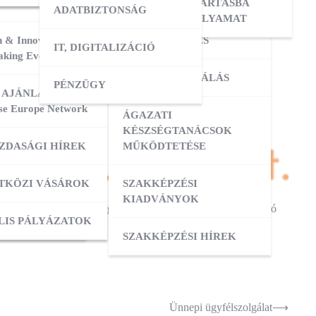
ERESÉS
OKTATÓI KÉPZÉS
NYILVÁNTARTÁSBA
ADATBIZTONSÁG
VÉTELI FOLYAMAT
 & Innovation
MESTERKÉPZÉS
IT, DIGITALIZÁCIÓ
ATÁSOK
king Event 2026
VIZSGADELEGÁLÁS
PÉNZÜGY
ZIS
 AJÁNLATOK:
se Europe Network
ÁGAZATI
ATÁSOK
KÉSZSÉGTANÁCSOK
ZDASÁGI HÍREK
MŰKÖDTETÉSE
ZÁS
TKÖZI VÁSÁROK
SZAKKÉPZÉSI
KIADVÁNYOK
ti osztogatás belgazdasági és az Ukrajna elleni orosz agresszió
OK
ACI TAGOZATOK
LIS PÁLYÁZATOK
zán.
SZAKKÉPZÉSI HÍREK
Ünnepi ügyfélszolgálat
⟶