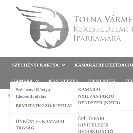
Skip
to
content
Tolna Vármegyei Kereskedel
SZÉCHENYI KÁRTYA
KAMARAI REGISZTRÁCI
KAMARA
KKV KÉPZÉS
ESEMÉNYEK
FE
Széchenyi Kártya
KAMARAI
KAMARAI ESEMÉNYEK
Időpontfoglalás
NYILVÁNTARTÓ
TÁJÉKOZT
RENDSZER (KNYR)
BEMUTATKOZÓ KISFILM
A GK
13:00
-
16:00
AUG
10
AI a nyelvtanulás szolgálatában –
ÉPÍTŐIPARI
ÖNKÉNTES KAMARAI
gyakorlati workshop
24-r
KIVITELEZŐI
TAGSÁG
REGISZTRÁCIÓ
09:00
-
16:00
AUG