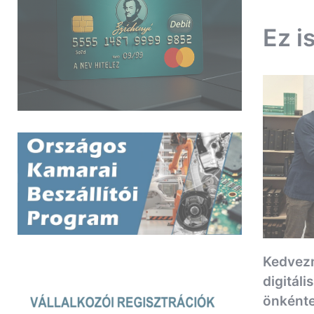
navigác
Ez i
Kedvez
digitáli
önkénte