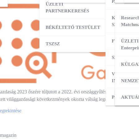
PARTNERK
ÜZLETI
PARTNERKERESÉS
KÜLPIACI
Research
SZOLGÁLT
Matchma
BÉKÉLTETŐ TESTÜLET
FT ADATBÁ
ÜZLETI
TSZSZ
Enterpri
SZOLGÁLT
KÜLGA
VÁLLALKO
INDÍTÁSA
NEMZE
zdaság 2023 őszére túljutott a 2022. évi országgyűlési választások előt
PÁLYÁZAT
KÜLPI
AKTUÁ
ézett világgazdasági következmények okozta válság legnehezebb szakas
gtekintése
és
 magazin