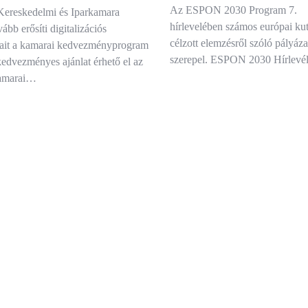
Az ESPON 2030 Program 7.
ereskedelmi és Iparkamara
hírlevelében számos európai kut
bb erősíti digitalizációs
célzott elemzésről szóló pályázat
ásait a kamarai kedvezményprogram
szerepel. ESPON 2030 Hírlevé
kedvezményes ajánlat érhető el az
kamarai…