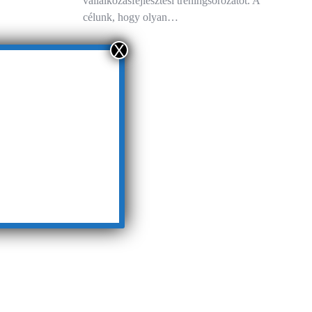
vállalkozásfejlesztési tréningsorozatot. A
célunk, hogy olyan…
X