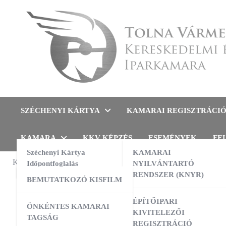
Skip
to
content
Tolna Vármegyei Kereskedel
SZÉCHENYI KÁRTYA
KAMARAI REGISZTRÁCI
KAMARA
KKV KÉPZÉS
ESEMÉNYEK
FE
Széchenyi Kártya
KAMARAI
KAMARAI ESEMÉNYEK
Időpontfoglalás
NYILVÁNTARTÓ
FELMÉRÉS
RENDSZER (KNYR)
BEMUTATKOZÓ KISFILM
2023
13:00
-
16:00
AUG
10
AI a nyelvtanulás szolgálatában –
ÉPÍTŐIPARI
ÖNKÉNTES KAMARAI
gyakorlati workshop
akad
KIVITELEZŐI
TAGSÁG
REGISZTRÁCIÓ
09:00
-
16:00
AUG