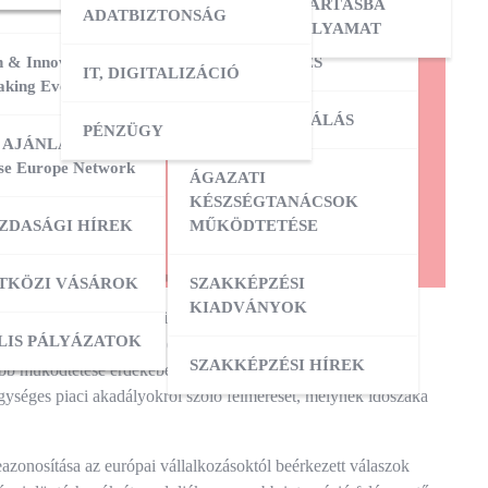
ERESÉS
OKTATÓI KÉPZÉS
NYILVÁNTARTÁSBA
ADATBIZTONSÁG
VÉTELI FOLYAMAT
 & Innovation
MESTERKÉPZÉS
IT, DIGITALIZÁCIÓ
ATÁSOK
king Event 2026
VIZSGADELEGÁLÁS
PÉNZÜGY
ZIS
 AJÁNLATOK:
se Europe Network
ÁGAZATI
ATÁSOK
KÉSZSÉGTANÁCSOK
ZDASÁGI HÍREK
MŰKÖDTETÉSE
ZÁS
TKÖZI VÁSÁROK
SZAKKÉPZÉSI
KIADVÁNYOK
 határokon átnyúló üzleti tevékenység és kereskedelem
OK
ACI TAGOZATOK
LIS PÁLYÁZATOK
özik. Az Eurochambres (ECH) rendszeresen felméri ezeket a
SZAKKÉPZÉSI HÍREK
bb működtetése érdekében ismerteti a döntéshozókkal az
ységes piaci akadályokról szóló felmérését, melynek időszaka
zonosítása az európai vállalkozásoktól beérkezett válaszok