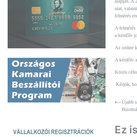
alapján. A 
utat, valam
felmérés e
A felmérés
a kérdőív j
Az online 
A kérdőív a
Közös célu
Kérjük, hog
Bejegyz
⟵
Újabb s
Bizotts
navigác
Ez i