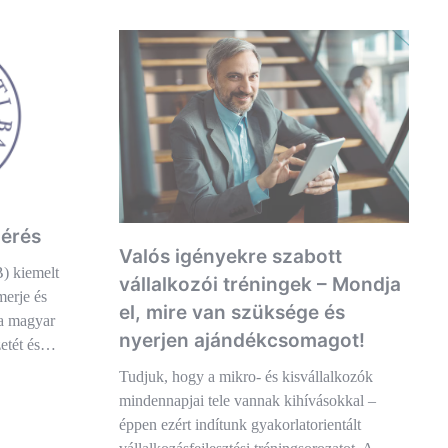
érés
Valós igényekre szabott
 kiemelt
vállalkozói tréningek – Mondja
merje és
el, mire van szüksége és
a magyar
nyerjen ajándékcsomagot!
zetét és…
Tudjuk, hogy a mikro- és kisvállalkozók
mindennapjai tele vannak kihívásokkal –
éppen ezért indítunk gyakorlatorientált