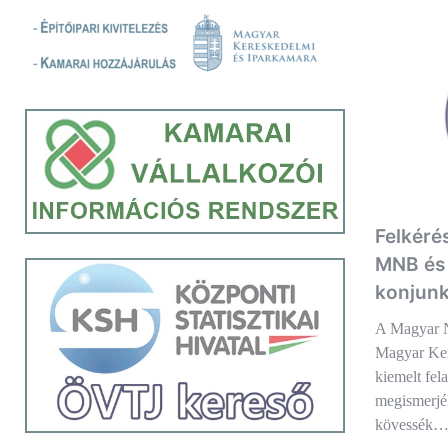
Felkérés
MNB és
konjunk
A Magyar 
Magyar Ker
kiemelt fel
megismerjé
kövessék