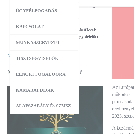
17
Magabiztos üzleti kommunikáció angolul
ÜGYFÉLFOGADÁS
– 2 napos workshop
09:00
-
12:30
AUG
KAPCSOLAT
25
Workshop – Facebook hirdetés AI-val:
szövegtől a kész kampányig egy délelőtt
MUNKASZERVEZET
alatt
Naptár megtekintése
TISZTSÉGVISELŐK
MIBEN SEGÍT A KAMARA?
ELNÖKI FOGADÓÓRA
Az Európai 
KAMARAI DÍJAK
működése a
piaci akadá
ALAPSZABÁLY És SZMSZ
eredményeke
2023. szept
A kezdemény