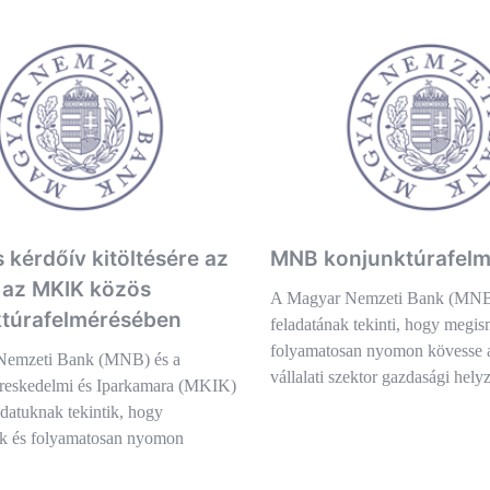
 kérdőív kitöltésére az
MNB konjunktúrafelm
 az MKIK közös
A Magyar Nemzeti Bank (MNB)
túrafelmérésében
feladatának tekinti, hogy megis
folyamatosan nyomon kövesse 
Nemzeti Bank (MNB) és a
vállalati szektor gazdasági hely
eskedelmi és Iparkamara (MKIK)
adatuknak tekintik, hogy
k és folyamatosan nyomon
…