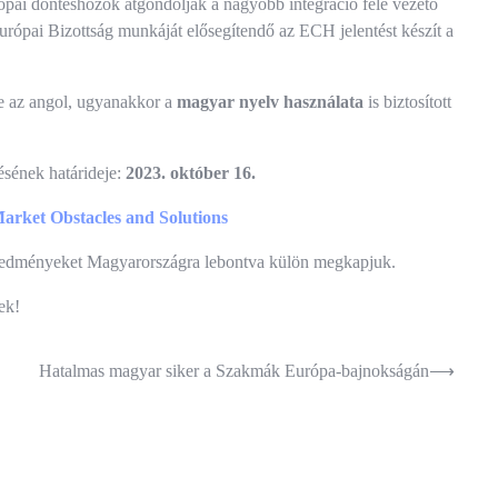
rópai döntéshozók átgondolják a nagyobb integráció felé vezető
Európai Bizottság munkáját elősegítendő az ECH jelentést készít a
e az angol, ugyanakkor a
magyar nyelv használata
is biztosított
ésének határideje:
2023.
október 16.
arket Obstacles and Solutions
eredményeket Magyarországra lebontva külön megkapjuk.
ek!
Hatalmas magyar siker a Szakmák Európa-bajnokságán
⟶