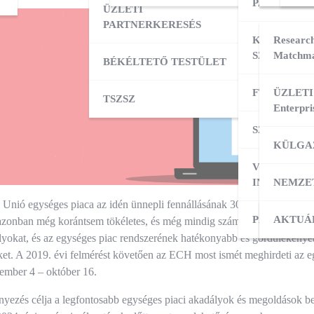
PARTNERK
ÜZLETI
PARTNERKERESÉS
KÜLPIACI
Research
SZOLGÁLT
Matchma
BÉKÉLTETŐ TESTÜLET
FT ADATBÁ
ÜZLETI
TSZSZ
Enterpri
SZOLGÁLT
KÜLGA
VÁLLALKO
INDÍTÁSA
NEMZE
Unió egységes piaca az idén ünnepli fennállásának 30. évfordulóját. A
PÁLYÁZAT
KÜLPI
AKTUÁ
zonban még korántsem tökéletes, és még mindig számos akadályba ütk
lyokat, és az egységes piac rendszerének hatékonyabb és gördülékenye
t. A 2019. évi felmérést követően az ECH most ismét meghirdeti az eg
ember 4 – október 16.
ezés célja a legfontosabb egységes piaci akadályok és megoldások bea