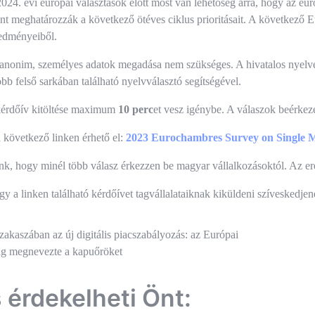
2024. évi európai választások előtt most van lehetőség arra, hogy az eu
int meghatározzák a következő ötéves ciklus prioritásait. A következő 
redményeiből.
 anonim, személyes adatok megadása nem szükséges. A hivatalos nyelv
obb felső sarkában található nyelvválasztó segítségével.
kérdőív kitöltése maximum
10 perc
et vesz igénybe. A válaszok beérkez
 következő linken érhető el:
2023 Eurochambres Survey on Single M
nk, hogy minél több válasz érkezzen be magyar vállalkozásoktól. Az 
y a linken található kérdőívet tagvállalataiknak kiküldeni szíveskedjen
és
zakaszában az új digitális piacszabályozás: az Európai
ág megnevezte a kapuőröket
ió
s érdekelheti Önt: