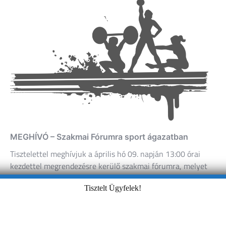
MEGHÍVÓ – Szakmai Fórumra sport ágazatban
Tisztelettel meghívjuk a április hó 09. napján 13:00 órai
kezdettel megrendezésre kerülő szakmai fórumra, melyet
sport ágazatban tartunk a Tolna Vármegyei…
Tisztelt Ügyfelek!