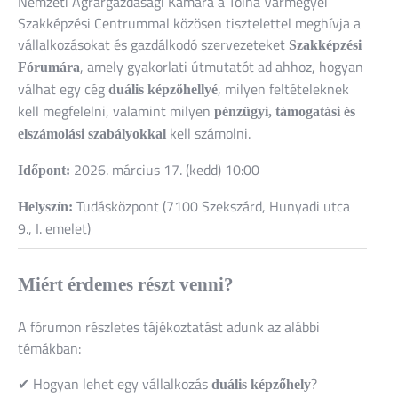
Nemzeti Agrárgazdasági Kamara a Tolna Vármegyei
Szakképzési Centrummal közösen
tisztelettel meghívja a
vállalkozásokat és gazdálkodó szervezeteket
Szakképzési
, amely gyakorlati útmutatót ad ahhoz, hogyan
Fórumára
válhat egy cég
, milyen feltételeknek
duális képzőhellyé
kell megfelelni, valamint milyen
pénzügyi, támogatási és
kell számolni.
elszámolási szabályokkal
2026. március 17. (kedd) 10:00
Időpont:
Tudásközpont
(7100
Szekszárd
, Hunyadi utca
Helyszín:
9., I. emelet)
Miért érdemes részt venni?
A fórumon részletes tájékoztatást adunk az alábbi
témákban:
✔ Hogyan lehet egy vállalkozás
?
duális képzőhely