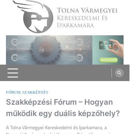
Skip
to
content
Tolna Vármegyei Kereskedelmi és
Iparkamara
,
FÓRUM
SZAKKÉPZÉS
Szakképzési Fórum – Hogyan
működik egy duális képzőhely?
A
Tolna Vármegyei Kereskedelmi és Iparkamara,
a