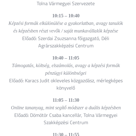
Tolna Vármegyei
Szervezete
10:15 – 10:40
Képzési formák elkülönülése a gyakorlatban, avagy tanulók
és képzésben részt vevők / saját munkavállalók képzése
Előadó: Szerdai Zsuzsanna főigazgató,
Déli
Agrárszakképzési Centrum
10:40 – 11:05
Támogatás, költség, elszámolás, avagy a képzési formák
pénzügyi különbségei
Előadó: Karacs Judit okleveles közgazdász, mérlegképes
könyvelő
11:05 – 11:30
Online tananyag, mint segítő módszer a duális képzésben
Előadó: Dömötör Csaba kancellár,
Tolna Vármegyei
Szakképzési Centrum
11:30 – 11:55