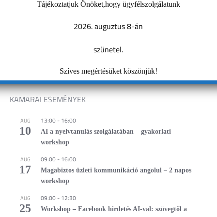
Dombóvár-Támogatásból előny: foglalkoztatási és
Tájékoztatjuk Önöket,hogy ügyfélszolgálatunk
vállalkozásfejlesztési programok 2026
2026. auguztus 8-án
Támogatások, egyszerűsített foglalkoztatás,
vállalkozásfejlesztés egy helyen Szeretnéd átlátni, milyen
szünetel.
támogatások érhetők el foglalkoztatáshoz és
vállalkozásfejlesztéshez? Fontos számodra, hogy az
Szíves megértésüket köszönjük!
idénymunka és…
KAMARAI ESEMÉNYEK
13:00
-
16:00
AUG
10
AI a nyelvtanulás szolgálatában – gyakorlati
workshop
09:00
-
16:00
AUG
17
Magabiztos üzleti kommunikáció angolul – 2 napos
workshop
09:00
-
12:30
AUG
25
Workshop – Facebook hirdetés AI-val: szövegtől a