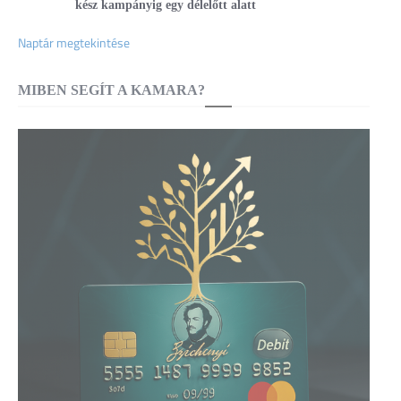
kész kampányig egy délelőtt alatt
Naptár megtekintése
MIBEN SEGÍT A KAMARA?