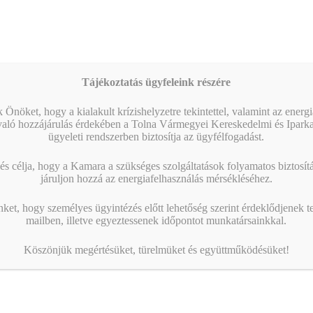
Tájékoztatás ügyfeleink részére
 Önöket, hogy a kialakult krízishelyzetre tekintettel, valamint az energ
való hozzájárulás érdekében a Tolna Vármegyei Kereskedelmi és Ipark
ügyeleti rendszerben biztosítja az ügyfélfogadást.
s célja, hogy a Kamara a szükséges szolgáltatások folyamatos biztosítás
járuljon hozzá az energiafelhasználás mérsékléséhez.
nket, hogy személyes ügyintézés előtt lehetőség szerint érdeklődjenek t
mailben, illetve egyeztessenek időpontot munkatársainkkal.
Köszönjük megértésüket, türelmüket és együttműködésüket!