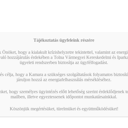
Tájékoztatás ügyfeleink részére
 Önöket, hogy a kialakult krízishelyzetre tekintettel, valamint az energ
való hozzájárulás érdekében a Tolna Vármegyei Kereskedelmi és Ipark
ügyeleti rendszerben biztosítja az ügyfélfogadást.
s célja, hogy a Kamara a szükséges szolgáltatások folyamatos biztosítás
járuljon hozzá az energiafelhasználás mérsékléséhez.
nket, hogy személyes ügyintézés előtt lehetőség szerint érdeklődjenek t
mailben, illetve egyeztessenek időpontot munkatársainkkal.
Köszönjük megértésüket, türelmüket és együttműködésüket!