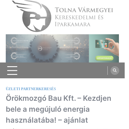
Skip
to
content
Tolna Vármegyei Kereskedelmi és
Iparkamara
ÜZLETI PARTNERKERESÉS
Örökmozgó Bau Kft. – Kezdjen
bele a megújuló energia
használatába! – ajánlat