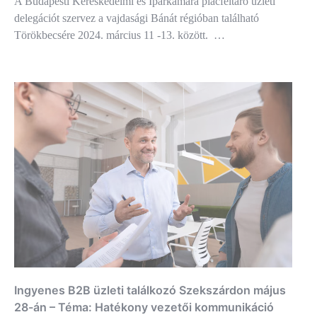
A Budapesti Kereskedelmi és Iparkamara piacfeltáró üzleti
delegációt szervez a vajdasági Bánát régióban található
Törökbecsére 2024. március 11 -13. között. …
Ingyenes B2B üzleti találkozó Szekszárdon május
28-án – Téma: Hatékony vezetői kommunikáció