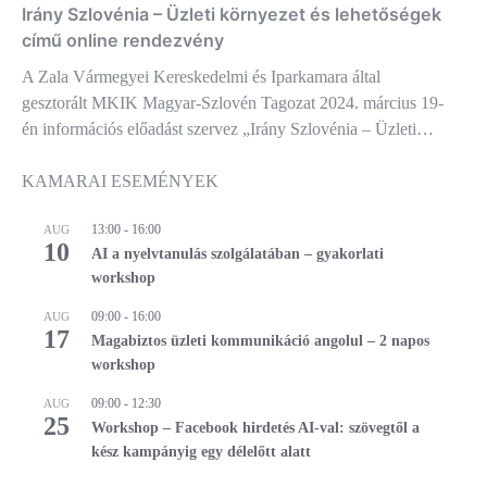
Irány Szlovénia – Üzleti környezet és lehetőségek
című online rendezvény
A Zala Vármegyei Kereskedelmi és Iparkamara által
gesztorált MKIK Magyar-Szlovén Tagozat 2024. március 19-
én információs előadást szervez „Irány Szlovénia – Üzleti…
KAMARAI ESEMÉNYEK
13:00
-
16:00
AUG
10
AI a nyelvtanulás szolgálatában – gyakorlati
workshop
09:00
-
16:00
AUG
17
Magabiztos üzleti kommunikáció angolul – 2 napos
workshop
09:00
-
12:30
AUG
25
Workshop – Facebook hirdetés AI-val: szövegtől a
kész kampányig egy délelőtt alatt