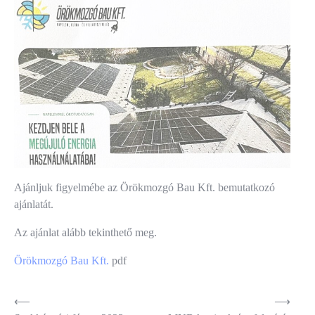
Ajánljuk figyelmébe az Örökmozgó Bau Kft. bemutatkozó
ajánlatát.
Az ajánlat alább tekinthető meg.
Örökmozgó Bau Kft.
pdf
Bejegyzés
⟵
⟶