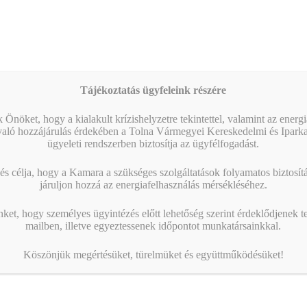
Tájékoztatás ügyfeleink részére
 Önöket, hogy a kialakult krízishelyzetre tekintettel, valamint az energ
való hozzájárulás érdekében a Tolna Vármegyei Kereskedelmi és Ipark
ügyeleti rendszerben biztosítja az ügyfélfogadást.
s célja, hogy a Kamara a szükséges szolgáltatások folyamatos biztosítás
járuljon hozzá az energiafelhasználás mérsékléséhez.
nket, hogy személyes ügyintézés előtt lehetőség szerint érdeklődjenek t
mailben, illetve egyeztessenek időpontot munkatársainkkal.
Köszönjük megértésüket, türelmüket és együttműködésüket!