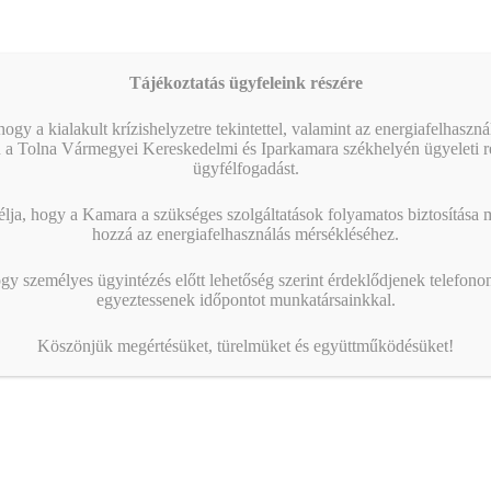
Tájékoztatás ügyfeleink részére
ogy a kialakult krízishelyzetre tekintettel, valamint az energiafelhaszn
 a Tolna Vármegyei Kereskedelmi és Iparkamara székhelyén ügyeleti re
ügyfélfogadást.
ja, hogy a Kamara a szükséges szolgáltatások folyamatos biztosítása me
hozzá az energiafelhasználás mérsékléséhez.
gy személyes ügyintézés előtt lehetőség szerint érdeklődjenek telefonon
egyeztessenek időpontot munkatársainkkal.
Köszönjük megértésüket, türelmüket és együttműködésüket!