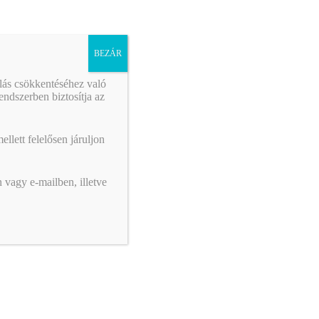
BEZÁR
álás csökkentéséhez való
ndszerben biztosítja az
llett felelősen járuljon
 vagy e-mailben, illetve