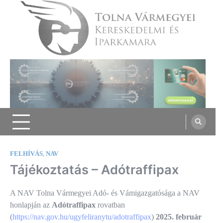
Skip
to
content
Tolna Vármegyei Kereskedelmi és
Iparkamara
FELHÍVÁS
,
NAV
Tájékoztatás – Adótraffipax
A NAV Tolna Vármegyei Adó- és Vámigazgatósága a NAV
honlapján az
Adótraffipax
rovatban
(
https://nav.gov.hu/ugyfeliranytu/adotraffipax
)
2025. február