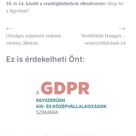
10. és 14. között a vendéglátóhelyek ellenőrzésér
e hívja fel
a figyelmet!
Bejegyzés
⟵
⟶
Országos szépészeti szakmai
WorldSkills Hungary –
navigáció
verseny, Miskolc
versenyfelhívások-14
Ez is érdekelheti Önt: