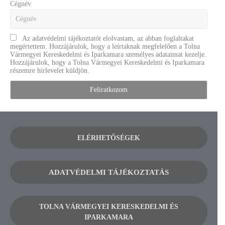
Cégnév
Az adatvédelmi tájékoztatót elolvastam, az abban foglaltakat
megértettem. Hozzájárulok, hogy a leírtaknak megfelelően a Tolna
Vármegyei Kereskedelmi és Iparkamara személyes adataimat kezelje.
Hozzájárulok, hogy a Tolna Vármegyei Kereskedelmi és Iparkamara
részemre hírlevelet küldjön.
ELÉRHETŐSÉGEK
ADATVÉDELMI TÁJÉKOZTATÁS
TOLNA VÁRMEGYEI KERESKEDELMI ÉS
IPARKAMARA