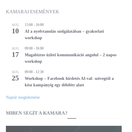
KAMARAI ESEMÉNYEK
13:00
-
16:00
AUG
10
AI a nyelvtanulás szolgálatában – gyakorlati
workshop
09:00
-
16:00
AUG
17
Magabiztos üzleti kommunikáció angolul – 2 napos
workshop
09:00
-
12:30
AUG
25
Workshop – Facebook hirdetés AI-val: szövegtől a
kész kampányig egy délelőtt alatt
Naptár megtekintése
MIBEN SEGÍT A KAMARA?