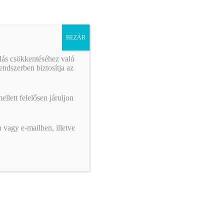
képviselet
Február 1-től egyszerűsödnek a NAV előtti
BEZÁR
képviselet szabályai. Már elegendő lesz a
számvitellel, könyvvitellel vagy
álás csökkentéséhez való
adótanácsadással foglalkozó céget vagy
ndszerben biztosítja az
szervezetet megbízni…
llett felelősen járuljon
 vagy e-mailben, illetve