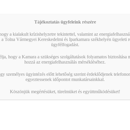
Tájékoztatás ügyfeleink részére
ogy a kialakult krízishelyzetre tekintettel, valamint az energiafelhaszn
 a Tolna Vármegyei Kereskedelmi és Iparkamara székhelyén ügyeleti re
ügyfélfogadást.
ja, hogy a Kamara a szükséges szolgáltatások folyamatos biztosítása me
hozzá az energiafelhasználás mérsékléséhez.
gy személyes ügyintézés előtt lehetőség szerint érdeklődjenek telefonon
egyeztessenek időpontot munkatársainkkal.
Köszönjük megértésüket, türelmüket és együttműködésüket!